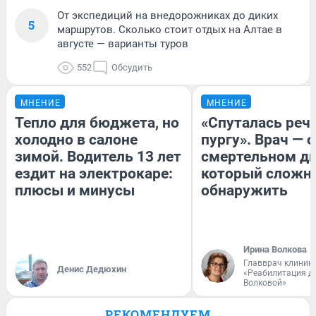
От экспедиций на внедорожниках до диких
5
маршрутов. Сколько стоит отдых на Алтае в
августе — варианты туров
552
Обсудить
МНЕНИЕ
МНЕНИЕ
Тепло для бюджета, но
«Спуталась речь
холодно в салоне
пургу». Врач — о
зимой. Водитель 13 лет
смертельном ди
ездит на электрокаре:
который сложн
плюсы и минусы
обнаружить
Ирина Волкова
Главврач клиник
Денис Дедюхин
«Реабилитация д
Волковой»
РЕКОМЕНДУЕМ