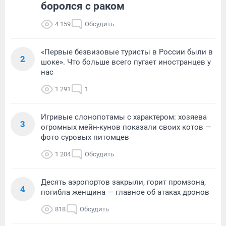
боролся с раком
4 159
Обсудить
«Первые безвизовые туристы в России были в
2
шоке». Что больше всего пугает иностранцев у
нас
1 291
1
Игривые слонопотамы с характером: хозяева
3
огромных мейн-кунов показали своих котов —
фото суровых питомцев
1 204
Обсудить
Десять аэропортов закрыли, горит промзона,
4
погибла женщина — главное об атаках дронов
818
Обсудить