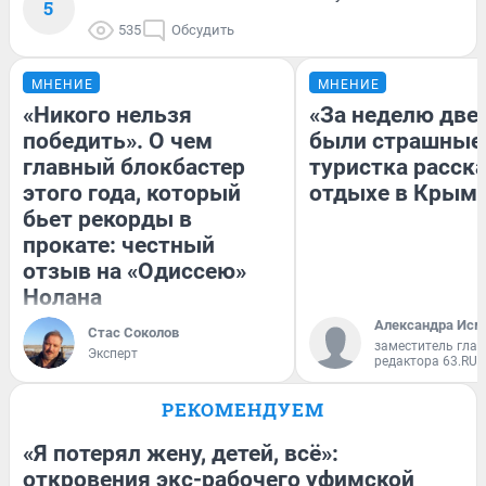
5
535
Обсудить
МНЕНИЕ
МНЕНИЕ
«Никого нельзя
«За неделю две
победить». О чем
были страшные
главный блокбастер
туристка расска
этого года, который
отдыхе в Крым
бьет рекорды в
прокате: честный
отзыв на «Одиссею»
Нолана
Александра Исм
Стас Соколов
заместитель глав
Эксперт
редактора 63.RU
РЕКОМЕНДУЕМ
«Я потерял жену, детей, всё»:
откровения экс-рабочего уфимской