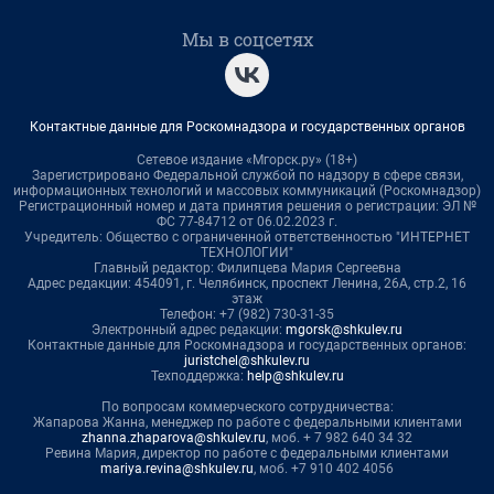
Мы в соцсетях
Контактные данные для Роскомнадзора и государственных органов
Сетевое издание «Мгорск.ру» (18+)
Зарегистрировано Федеральной службой по надзору в сфере связи,
информационных технологий и массовых коммуникаций (Роскомнадзор)
Регистрационный номер и дата принятия решения о регистрации: ЭЛ №
ФС 77-84712 от 06.02.2023 г.
Учредитель: Общество с ограниченной ответственностью "ИНТЕРНЕТ
ТЕХНОЛОГИИ"
Главный редактор: Филипцева Мария Сергеевна
Адрес редакции: 454091, г. Челябинск, проспект Ленина, 26А, стр.2, 16
этаж
Телефон: +7 (982) 730-31-35
Электронный адрес редакции:
mgorsk@shkulev.ru
Контактные данные для Роскомнадзора и государственных органов:
juristchel@shkulev.ru
Техподдержка:
help@shkulev.ru
По вопросам коммерческого сотрудничества:
Жапарова Жанна, менеджер по работе с федеральными клиентами
zhanna.zhaparova@shkulev.ru
, моб. + 7 982 640 34 32
Ревина Мария, директор по работе с федеральными клиентами
mariya.revina@shkulev.ru
, моб. +7 910 402 4056