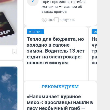
5
горит промзона, погибла
женщина — главное об
атаках дронов
809
Обсудить
МНЕНИЕ
МНЕНИЕ
Тепло для бюджета, но
Наслед
холодно в салоне
чудом 
зимой. Водитель 13 лет
трансп
ездит на электрокаре:
разнес
плюсы и минусы
советс
Ол
РЕКОМЕНДУЕМ
Бл
Денис Дедюхин
вл
би
«Напоминает куриное
мясо»: ярославцы нашли в
лесу необычный гриб —