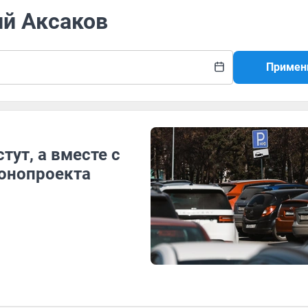
ий Аксаков
Примен
ут, а вместе с
конопроекта