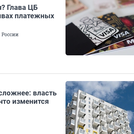
я? Глава ЦБ
тивах платежных
з России
 сложнее: власть
что изменится