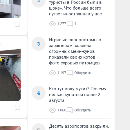
2
туристы в России были в
шоке». Что больше всего
пугает иностранцев у нас
1 277
1
Игривые слонопотамы с
3
характером: хозяева
огромных мейн-кунов
показали своих котов —
фото суровых питомцев
1 197
Обсудить
Кто тут воду мутит? Почему
4
нельзя купаться после 2
августа
1 060
Обсудить
Десять аэропортов закрыли,