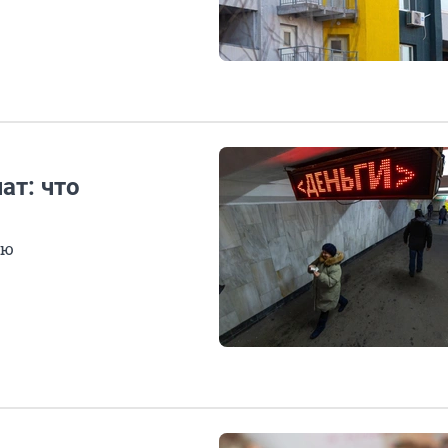
ат: что
ью