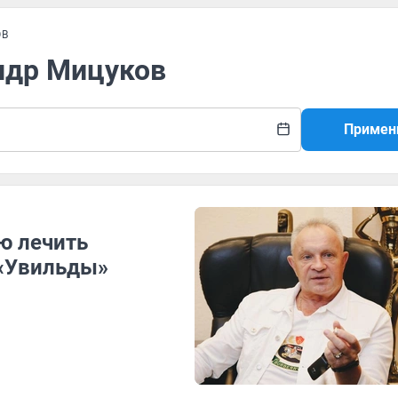
ОВ
андр Мицуков
Примен
ею лечить
 «Увильды»