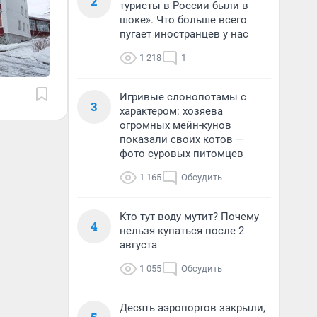
2
туристы в России были в
шоке». Что больше всего
пугает иностранцев у нас
1 218
1
Игривые слонопотамы с
3
характером: хозяева
огромных мейн-кунов
показали своих котов —
фото суровых питомцев
1 165
Обсудить
Кто тут воду мутит? Почему
4
нельзя купаться после 2
августа
1 055
Обсудить
Десять аэропортов закрыли,