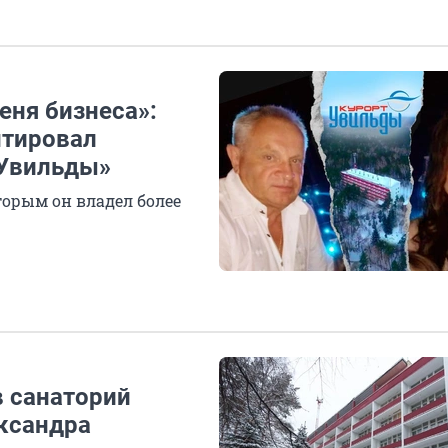
еня бизнеса»:
нтировал
«Увильды»
торым он владел более
 санаторий
ксандра