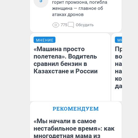
5
горит промзона, погибла
женщина — главное об
атаках дронов
775
Обсудить
МНЕНИЕ
МНЕНИЕ
«Машина просто
Продаш
полетела». Водитель
возьмут
сравнил бензин в
нам го
Казахстане и России
налого
коснет
даже р
РЕКОМЕНДУЕМ
Анатолий Кузнецов
Ан
«Мы начали в самое
нестабильное время»: как
многодетная мама из