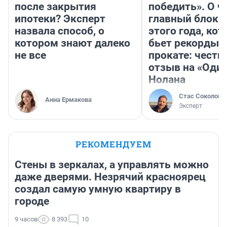
после закрытия
победить». О ч
ипотеки? Эксперт
главный блокб
назвала способ, о
этого года, ко
котором знают далеко
бьет рекорды 
не все
прокате: честн
отзыв на «Оди
Нолана
Стас Соколов
Анна Ермакова
Эксперт
РЕКОМЕНДУЕМ
Стены в зеркалах, а управлять можно
даже дверями. Незрячий красноярец
создал самую умную квартиру в
городе
9 часов
8 393
10