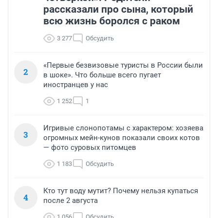
рассказали про сына, который
всю жизнь боролся с раком
3 277
Обсудить
«Первые безвизовые туристы в России были
2
в шоке». Что больше всего пугает
иностранцев у нас
1 252
1
Игривые слонопотамы с характером: хозяева
3
огромных мейн-кунов показали своих котов
— фото суровых питомцев
1 183
Обсудить
Кто тут воду мутит? Почему нельзя купаться
4
после 2 августа
1 056
Обсудить