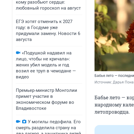
кому разобьют сердце:
любовный гороскоп на август
ЕГЭ хотят отменить к 2027
году: в Госдуме уже
придумали замену. Новости 6
августа
«Подушкой надавил на
лицо, чтобы не кричала»:
жених убил модель и год
возил ее труп в чемодане —
Бабье лето — последн
видео
Источник: 
Дарья Пона 
Премьер‑министр Монголии
примет участие в
Бабье лето — ко
экономическом форуме во
народному кален
Владивостоке
летопроводца.
У могилы педофила. Его
смерть разделила страну на
два лагеря, а защитника детей