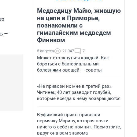
Медведицу Майю, жившую
на цепи в Приморье,
то
познакомили с
гималайским медведем
нь —
Фиником
5 августа
21 047
7
Может столкнуться каждый. Как
бороться с бактериальными
болезнями овощей — советы
«Не привози их мне в третий раз».
Читинец 40 лет разводит голубей,
которые всегда к нему возвращаются
В уфимский приют привезли
пермячку Марину, которая почти
ничего о себе не помнит. Посмотрите,
вдруг она вам знакома