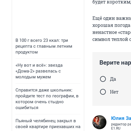
будет коротким,
Ещё один важный
хорошая погода
ненастное «старо
символ теплой 
В 100 г всего 23 ккал: три
рецепта с главным летним
продуктом
Верите на
«Ну вот и всё»: звезда
«Дома-2» развелась с
молодым мужем
Да
Справится даже школьник:
Нет
пройдите тест по географии, в
котором очень стыдно
ошибиться
Юлия З
Пьяный челябинец закрыл в
редактор р
своей квартире приехавших на
E1.RU