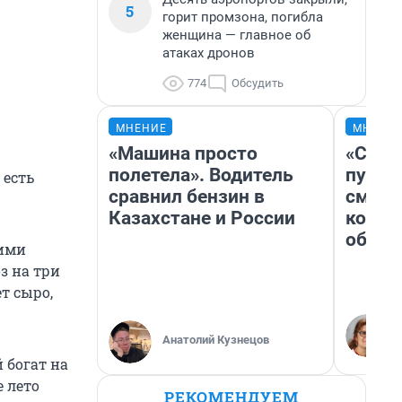
5
горит промзона, погибла
женщина — главное об
атаках дронов
774
Обсудить
МНЕНИЕ
МНЕНИ
«Машина просто
«Спут
полетела». Водитель
пургу»
 есть
сравнил бензин в
смерт
Казахстане и России
котор
обнар
кими
з на три
т сыро,
Анатолий Кузнецов
 богат на
е лето
РЕКОМЕНДУЕМ