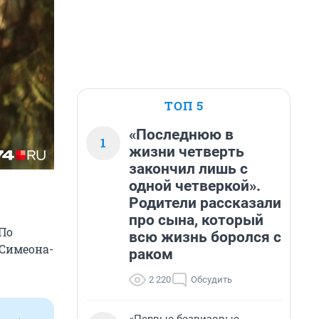
ТОП 5
«Последнюю в
1
жизни четверть
закончил лишь с
одной четверкой».
Родители рассказали
про сына, который
 По
всю жизнь боролся с
 Симеона-
раком
2 220
Обсудить