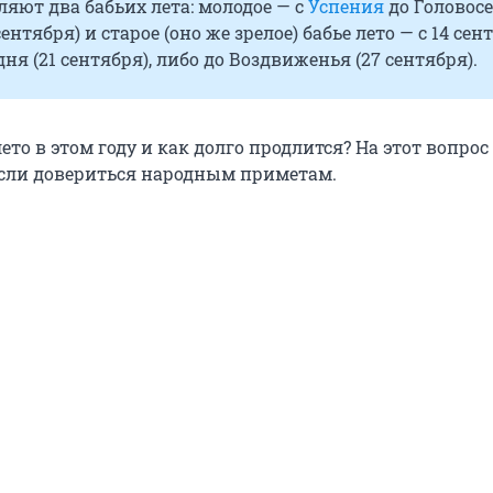
яют два бабьих лета: молодое — с
Успения
до Головосе
сентября) и старое (оно же зрелое) бабье лето — с 14 сен
дня (21 сентября), либо до Воздвиженья (27 сентября).
лето в этом году и как долго продлится? На этот вопро
если довериться народным приметам.