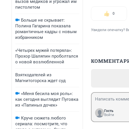
вызов медиков и угрожал им
пистолетом
0
Больше не скрывает:
Полина Гагарина показала
Увидели опечатку? В
романтичные кадры с новым
избранником
«Четырех мужей потеряла»:
Прохор Шаляпин проболтался
КОММЕНТАР
о новой возлюбленной
Взяткодателей из
Магнитогорска ждет суд
«Меня бесила моя роль»:
как сегодня выглядит Пуговка
из «Папиных дочек»
Гость
Войти
Круче сюжета любого
сериала: посмотрите, что