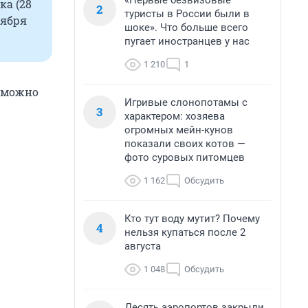
«Первые безвизовые
ка (28
2
туристы в России были в
тября
шоке». Что больше всего
пугает иностранцев у нас
1 210
1
с можно
Игривые слонопотамы с
3
характером: хозяева
огромных мейн-кунов
показали своих котов —
фото суровых питомцев
1 162
Обсудить
Кто тут воду мутит? Почему
4
нельзя купаться после 2
августа
1 048
Обсудить
Десять аэропортов закрыли,