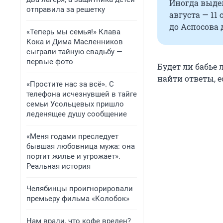
Иногда выдел
отправила за решетку
августа — 11 
до Аспосова 
«Теперь мы семья!» Клава
Кока и Дима Масленников
сыграли тайную свадьбу —
первые фото
Будет ли бабье 
найти ответы, 
«Простите нас за всё». С
телефона исчезнувшей в тайге
семьи Усольцевых пришло
леденящее душу сообщение
«Меня годами преследует
бывшая любовница мужа: она
портит жилье и угрожает».
Реальная история
Челябинцы проигнорировали
премьеру фильма «Колобок»
Нам врали, что кофе вреден?