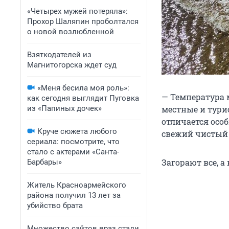
«Четырех мужей потеряла»:
Прохор Шаляпин проболтался
о новой возлюбленной
Взяткодателей из
Магнитогорска ждет суд
«Меня бесила моя роль»:
— Температура м
как сегодня выглядит Пуговка
из «Папиных дочек»
местные и турис
отличается осо
Круче сюжета любого
свежий чистый 
сериала: посмотрите, что
стало с актерами «Санта-
Загорают все, а
Барбары»
Житель Красноармейского
района получил 13 лет за
убийство брата
Множество сайтов враз стали