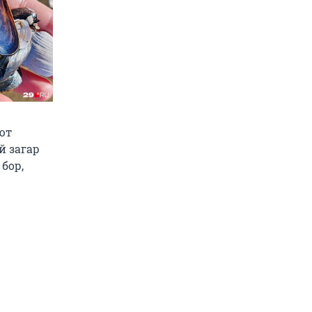
ют
й загар
бор,