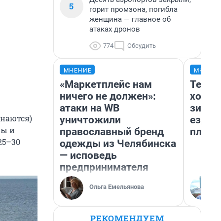
5
горит промзона, погибла
женщина — главное об
атаках дронов
774
Обсудить
МНЕНИЕ
МНЕНИ
«Маркетплейс нам
Тепло
ничего не должен»:
холод
атаки на WB
зимой
унаются)
уничтожили
ездит
цы и
православный бренд
плюсы
25–30
одежды из Челябинска
— исповедь
предпринимателя
Ольга Емельянова
РЕКОМЕНДУЕМ