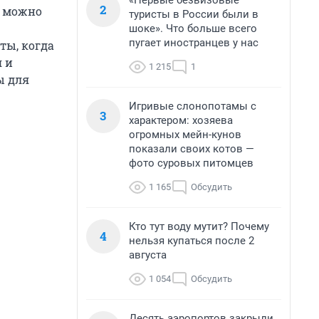
«Первые безвизовые
2
е, можно
туристы в России были в
шоке». Что больше всего
пугает иностранцев у нас
ты, когда
я и
1 215
1
ы для
Игривые слонопотамы с
3
характером: хозяева
огромных мейн-кунов
показали своих котов —
фото суровых питомцев
1 165
Обсудить
Кто тут воду мутит? Почему
4
нельзя купаться после 2
августа
1 054
Обсудить
Десять аэропортов закрыли,