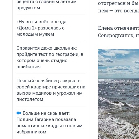
рецепта с главным летним
отогреться и бы
продуктом
нем — это всег
«Ну вот и всё»: звезда
Елена отмечает:
«Дома-2» развелась с
молодым мужем
Северодвинск, н
Справится даже школьник:
пройдите тест по географии, в
котором очень стыдно
ошибиться
Пьяный челябинец закрыл в
своей квартире приехавших на
вызов медиков и угрожал им
пистолетом
Больше не скрывает:
Полина Гагарина показала
романтичные кадры с новым
избранником