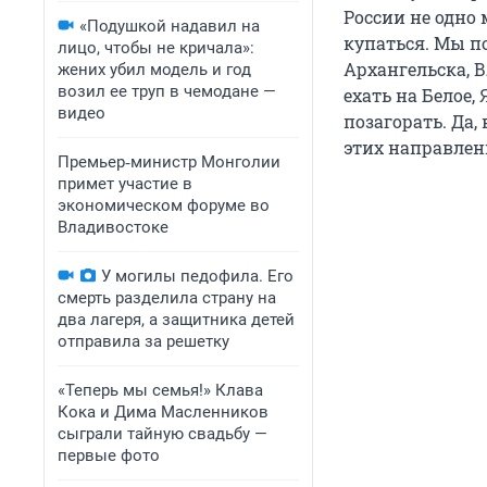
России не одно 
«Подушкой надавил на
купаться. Мы п
лицо, чтобы не кричала»:
Архангельска, В
жених убил модель и год
возил ее труп в чемодане —
ехать на Белое,
видео
позагорать. Да,
этих направлен
Премьер‑министр Монголии
примет участие в
экономическом форуме во
Владивостоке
У могилы педофила. Его
смерть разделила страну на
два лагеря, а защитника детей
отправила за решетку
«Теперь мы семья!» Клава
Кока и Дима Масленников
сыграли тайную свадьбу —
первые фото