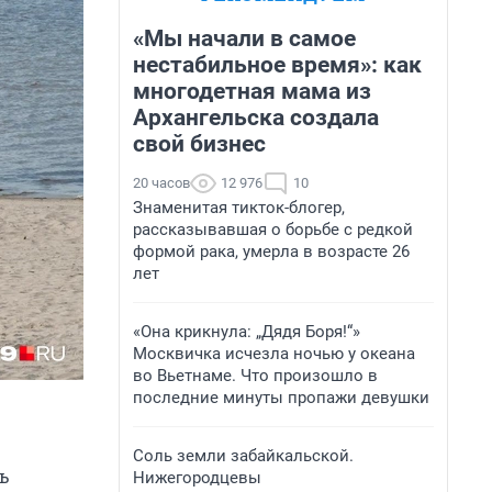
«Мы начали в самое
нестабильное время»: как
многодетная мама из
Архангельска создала
свой бизнес
20 часов
12 976
10
Знаменитая тикток-блогер,
рассказывавшая о борьбе с редкой
формой рака, умерла в возрасте 26
лет
«Она крикнула: „Дядя Боря!“»
Москвичка исчезла ночью у океана
во Вьетнаме. Что произошло в
последние минуты пропажи девушки
Соль земли забайкальской.
ь
Нижегородцевы