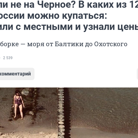
ли не на Черное? В каких из 1
оссии можно купаться:
или с местными и узнали цен
борке — моря от Балтики до Охотского
2 539
 комментарий