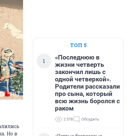
ТОП 5
«Последнюю в
1
жизни четверть
закончил лишь с
одной четверкой».
Родители рассказали
про сына, который
всю жизнь боролся с
раком
2 378
Обсудить
валились
а. Но в