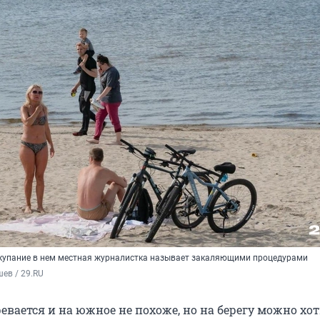
, купание в нем местная журналистка называет закаляющими процедурами
ев / 29.RU
евается и на южное не похоже, но на берегу можно хот