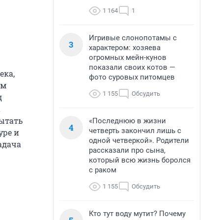
1 164
1
Игривые слонопотамы с
3
характером: хозяева
огромных мейн-кунов
показали своих котов —
ека,
фото суровых питомцев
им
1 155
Обсудить
д
а
пытать
«Последнюю в жизни
4
четверть закончил лишь с
уре и
одной четверкой». Родители
адача
рассказали про сына,
который всю жизнь боролся
с раком
1 155
Обсудить
Кто тут воду мутит? Почему