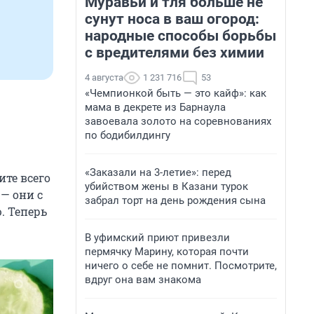
Муравьи и тля больше не
сунут носа в ваш огород:
народные способы борьбы
с вредителями без химии
4 августа
1 231 716
53
«Чемпионкой быть — это кайф»: как
мама в декрете из Барнаула
завоевала золото на соревнованиях
по бодибилдингу
«Заказали на 3-летие»: перед
ите всего
убийством жены в Казани турок
 — они с
забрал торт на день рождения сына
. Теперь
В уфимский приют привезли
пермячку Марину, которая почти
ничего о себе не помнит. Посмотрите,
вдруг она вам знакома