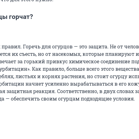
цы горчат?
правил. Горечь для огурцов — это защита. Не от челов
ется их съесть, но от насекомых, которые планируют 
твечает за горький привкус химическое соединение по
урбитацин». Как правило, больше всего этого веществ
еблях, листьях и корнях растения, но стоит огурцу ис
курбитацин начнет усиленно вырабатываться в его кож
ая защитная реакция. Соответственно, в двух словах з
да — обеспечить своим огурцам подходящие условия.