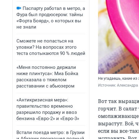
Паспарту работал в метро, а
Фура был продюсером: тайны
«Форта Боярд», о которых вы
не знали
Сможете не попасться на
уловки? На вопросах этого
теста спотыкаются 90 % людей
«Меня постоянно держали
ниже плинтуса»: Миа Бойка
Не угадаешь, какие из 
рассказала о тяжелом
расставании с абьюзером
Источник: 
Александра
«Антикризисная мера»:
Вот так выращи
правительство временно
горчит. В салат
разрешило продажу и ввоз
омолаживающей 
бензина «Евро-2» и «Евро-3»
вырастут. Всё, 
если вы все-та
Встали поезда метро: в Грузии
исправить. Вот,
и Абхазии произошел полный