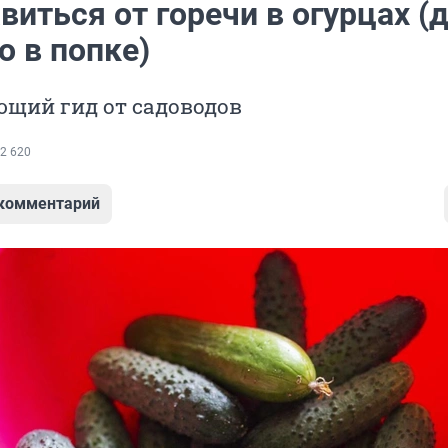
виться от горечи в огурцах (
о в попке)
щий гид от садоводов
2 620
 комментарий