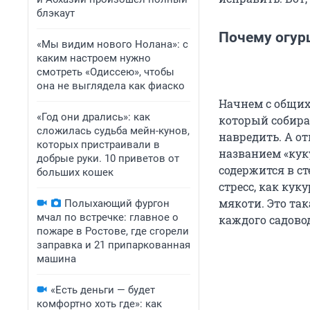
блэкаут
Почему огур
«Мы видим нового Нолана»: с
каким настроем нужно
смотреть «Одиссею», чтобы
она не выглядела как фиаско
Начнем с общих 
«Год они дрались»: как
который собира
сложилась судьба мейн-кунов,
навредить. А о
которых пристраивали в
названием «кук
добрые руки. 10 приветов от
содержится в ст
больших кошек
стресс, как ку
мякоти. Это так
Полыхающий фургон
мчал по встречке: главное о
каждого садово
пожаре в Ростове, где сгорели
заправка и 21 припаркованная
машина
«Есть деньги — будет
комфортно хоть где»: как