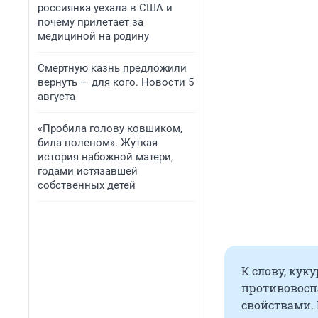
россиянка уехала в США и
почему прилетает за
медициной на родину
Смертную казнь предложили
вернуть — для кого. Новости 5
августа
«Пробила голову ковшиком,
била поленом». Жуткая
история набожной матери,
годами истязавшей
собственных детей
К слову, кук
противовос
свойствами.