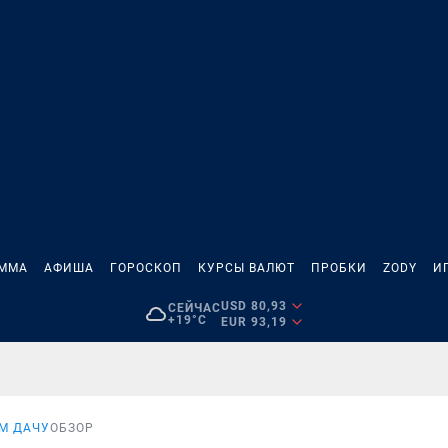
АММА
АФИША
ГОРОСКОП
КУРСЫ ВАЛЮТ
ПРОБКИ
ZODY
И
USD 80,93
СЕЙЧАС
+19°C
EUR 93,19
М ДАЧУ
ОБЗОР