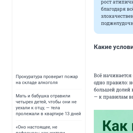
рост атипичн
благодаря вс
злокачестве
поджелудочн
Какие услов
Всё начинается 
Прокуратура проверит пожар
одно правило: н
на складе алкоголя
большей долей 
Мать и бабушка отравили
— к правилам 
четырех детей, чтобы они не
уехали к отцу, — тела
пролежали в квартире 13 дней
«Оно настоящее, не