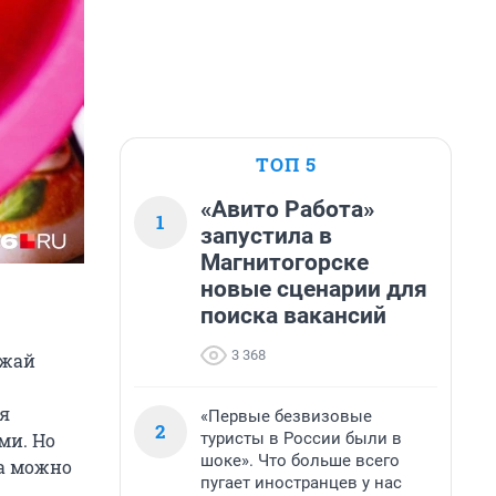
ТОП 5
«Авито Работа»
1
запустила в
Магнитогорске
новые сценарии для
поиска вакансий
3 368
ожай
бя
«Первые безвизовые
2
туристы в России были в
ми. Но
шоке». Что больше всего
ва можно
пугает иностранцев у нас