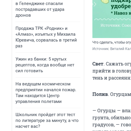
в Геленджике спасали
пострадавших от удара
дронов
Продажа ТРК «Родник» и
«Алмаз», изъятых у Михаила
Юревича, сорвалась в третий
Что сделать, чтобы ог
раз
Источник: 
Виталий Кал
Ужин из банки: 5 крутых
Свет
. Сажать о
рецептов, когда вообще нет
прийти в голов
сил готовить
тень и рассеянн
На ведущем космическом
предприятии начался пожар.
Полив
. Огурца
Там находится Центр
управления полетами
— Огурцы — вла
Школьник пройдет этот тест
грунта, обильно
по литературе за минуту, а что
градусов, — го
насчет вас?