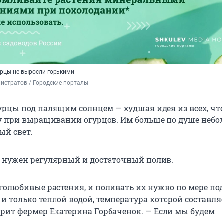
урцы не выросли горькими
истратов / Городские порталы
гурцы под палящим солнцем — худшая идея из всех, чт
у при выращивании огурцов. Им больше по душе неб
ый свет.
м нужен регулярный и достаточный полив.
голюбивые растения, и поливать их нужно по мере п
 и только теплой водой, температура которой составля
ворит фермер Екатерина Горбаченок. — Если мы будем