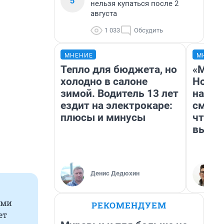
5
нельзя купаться после 2
августа
1 033
Обсудить
МНЕНИЕ
МНЕНИ
Тепло для бюджета, но
«Мы в
холодно в салоне
Нолан
зимой. Водитель 13 лет
настр
ездит на электрокаре:
смотр
плюсы и минусы
чтобы
выгля
Денис Дедюхин
ыми
РЕКОМЕНДУЕМ
ет