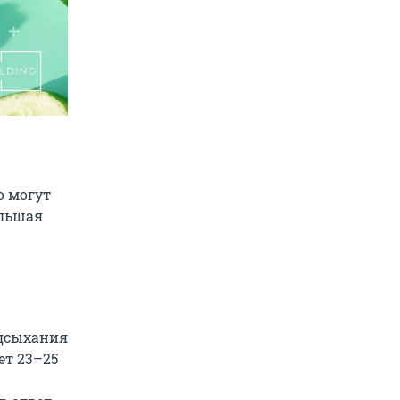
о могут
ольшая
одсыхания
ет 23–25