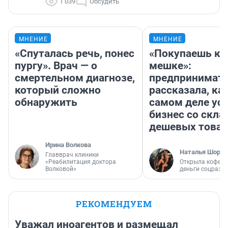
1 039
Обсудить
МНЕНИЕ
МНЕНИЕ
«Спуталась речь, понес
«Покупаешь ко
пургу». Врач — о
мешке»:
смертельном диагнозе,
предпринимат
который сложно
рассказала, как
обнаружить
самом деле ус
бизнес со скл
дешевых това
Ирина Волкова
Наталья Шорох
Главврач клиники
«Реабилитация доктора
Открыла кофейн
Волковой»
деньги соцразв
РЕКОМЕНДУЕМ
Уважал иноагентов и размещал