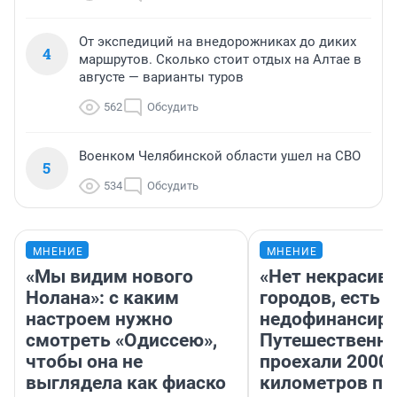
От экспедиций на внедорожниках до диких
4
маршрутов. Сколько стоит отдых на Алтае в
августе — варианты туров
562
Обсудить
Военком Челябинской области ушел на СВО
5
534
Обсудить
МНЕНИЕ
МНЕНИЕ
«Мы видим нового
«Нет некрасив
Нолана»: с каким
городов, есть
настроем нужно
недофинансиро
смотреть «Одиссею»,
Путешественн
чтобы она не
проехали 2000
выглядела как фиаско
километров по 