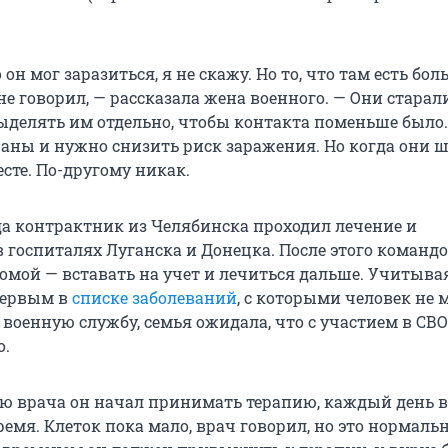
 он мог заразиться, я не скажу. Но то, что там есть бо
не говорил, — рассказала жена военного. — Они старал
выделять им отдельно, чтобы контакта поменьше было
 раны и нужно снизить риск заражения. Но когда они ш
сте. По-другому никак.
ода контрактник из Челябинска проходил лечение и
 госпиталях Луганска и Донецка. После этого команд
омой — вставать на учет и лечиться дальше. Учитывая
первым в
списке заболеваний
, с которыми человек не 
военную службу, семья ожидала, что с участием в СВ
о.
ю врача он начал принимать терапию, каждый день в
емя. Клеток пока мало, врач говорил, но это нормаль