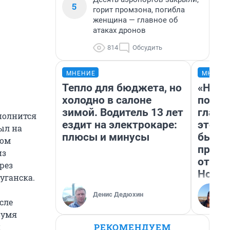
5
горит промзона, погибла
женщина — главное об
атаках дронов
814
Обсудить
МНЕНИЕ
МНЕНИ
Тепло для бюджета, но
«Нико
холодно в салоне
побед
зимой. Водитель 13 лет
главн
сполнится
ездит на электрокаре:
этого
ыл на
плюсы и минусы
бьет 
том
прока
из
отзыв
рез
Нолан
уганска.
Денис Дедюхин
сле
вумя
РЕКОМЕНДУЕМ
и