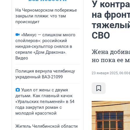
У контр
На Черноморском побережье
на фрон
закрыли пляжи: что там
происходит
тяжелый 
СВО
«Минус — слишком много
спойлеров»: российский
ниндзя-скульптор снялся в
Жена добив
сериале «Дом Дракона».
Видео
но пока ее 
Полиция вернула челябинцу
23 января 2025, 06:00
украденный ВАЗ-21099
Ушел от жены с двумя
детьми. Как главный качок
«Уральских пельменей» в 54
года закрутил роман с
молодой красоткой
Житель Челябинской области