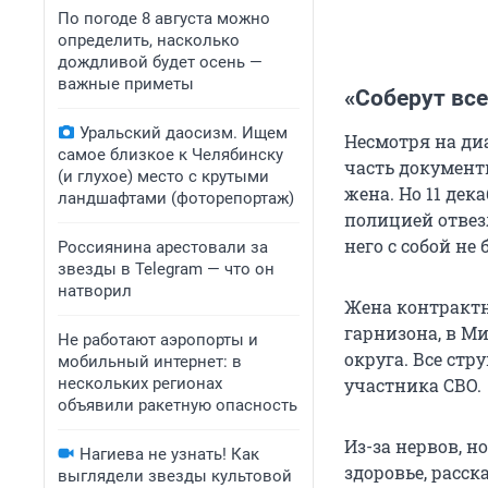
По погоде 8 августа можно
определить, насколько
дождливой будет осень —
важные приметы
«Соберут все
Уральский даосизм. Ищем
Несмотря на ди
самое близкое к Челябинску
часть документ
(и глухое) место с крутыми
жена. Но 11 дек
ландшафтами (фоторепортаж)
полицией отвезл
него с собой не 
Россиянина арестовали за
звезды в Telegram — что он
натворил
Жена контрактн
гарнизона, в М
Не работают аэропорты и
округа. Все стр
мобильный интернет: в
нескольких регионах
участника СВО.
объявили ракетную опасность
Из-за нервов, н
Нагиева не узнать! Как
здоровье, расск
выглядели звезды культовой