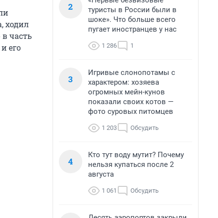
«Первые безвизовые
2
туристы в России были в
ли
шоке». Что больше всего
, ходил
пугает иностранцев у нас
 в часть
1 286
1
и его
Игривые слонопотамы с
3
характером: хозяева
огромных мейн-кунов
показали своих котов —
фото суровых питомцев
1 203
Обсудить
Кто тут воду мутит? Почему
4
нельзя купаться после 2
августа
1 061
Обсудить
Десять аэропортов закрыли,