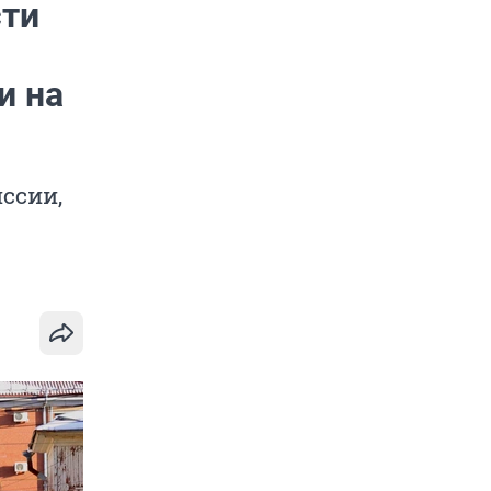
сти
и на
ссии,