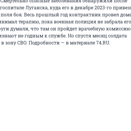
. Смертельно опасные заболевания обнаружили после
госпитале Луганска, куда его в декабре 2023-го привез
 поля боя. Весь прошлый год контрактник провел дома
инимал терапию, пока военная полиция не забрала его
руги думали, что там он пройдет врачебную комиссию 
знают не годным к службе. Но спустя месяц солдата
 зону СВО. Подробности — в материале 74.RU.