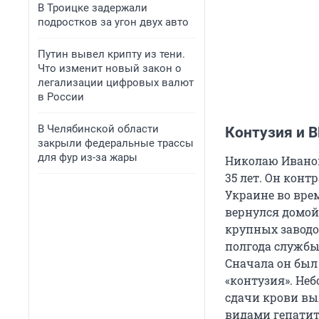
В Троицке задержали
подростков за угон двух авто
Путин вывел крипту из тени.
Что изменит новый закон о
легализации цифровых валют
в России
В Челябинской области
Контузия и 
закрыли федеральные трассы
для фур из-за жары
Николаю Иванову
35 лет. Он конт
Украине во врем
вернулся домой
крупных заводов
полгода службы
Сначала он был 
«контузия». Неб
сдачи крови вы
видами гепатит