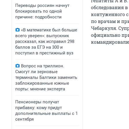
гепатиты А и В
Переводы россиян начнут
обследования в 
блокировать по одной
контуженного с
причине: подробности
по врачам и пр
Чебаркуля. Суп
«В математике был больше
официально при
всего уверен»: выпускник
рассказал, как исправил 298
командировали в
баллов за ЕГЭ на 300 и
поступил в престижный вуз
Вопрос на триллион.
Смогут ли зерновые
терминалы Балтики заменить
заблокированные южные
порты: мнение эксперта
Пенсионеры получат
прибавку: кому придут
дополнительные выплаты с 1
сентября