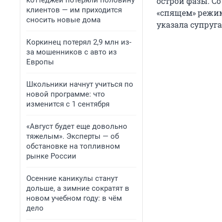
коттеджей потеряли половину
острой фазы. Со
клиентов — им приходится
«спящем» режиме
сносить новые дома
указала супруга
Коркинец потерял 2,9 млн из-
за мошенников с авто из
Европы
Школьники начнут учиться по
новой программе: что
изменится с 1 сентября
«Август будет еще довольно
тяжелым». Эксперты — об
обстановке на топливном
рынке России
Осенние каникулы станут
дольше, а зимние сократят в
новом учебном году: в чём
дело