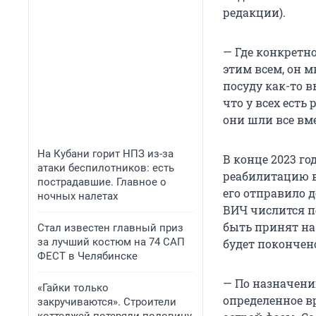
редакции).
— Где конкретно
этим всем, он м
посуду как-то 
что у всех есть
они шли все вме
На Кубани горит НПЗ из-за
В конце 2023 г
атаки беспилотников: есть
реабилитацию в
пострадавшие. Главное о
его отправило д
ночных налетах
ВИЧ числится 
быть принят на 
Стал известен главный приз
за лучший костюм на 74 САП
будет покончен
ФЕСТ в Челябинске
— По назначени
«Гайки только
определенное вр
закручиваются». Строители