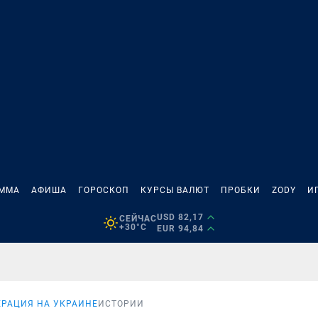
АММА
АФИША
ГОРОСКОП
КУРСЫ ВАЛЮТ
ПРОБКИ
ZODY
И
USD 82,17
СЕЙЧАС
+30°C
EUR 94,84
РАЦИЯ НА УКРАИНЕ
ИСТОРИИ