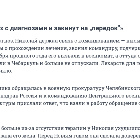
х с диагнозами и закинут на „передок"»
агноз, Николай держал связь с командованием — высы
ы о прохождении лечения, звонил командиру, подчерк
абря прошлого года его вызвали в военкомат, а оттуда 
и в Чебаркуль и больше не отпускали. Лекарств для т
было.
ика обращалась в военную прокуратуру Челябинског
инздрав России и к командованию Центрального воен
уктуры прислали ответ, что взяли в работу обращение
о больше из-за отсутствия терапии у Николая ухудшил
азала его жена. Перед Новым годом она сделала довере