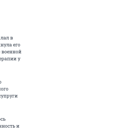
лал в
нула его
с военной
ерапии у
о
ного
 супруги
ось
нность и