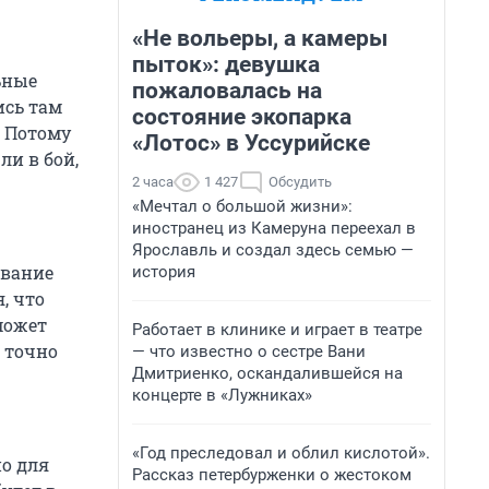
«Не вольеры, а камеры
пыток»: девушка
льные
пожаловалась на
ись там
состояние экопарка
. Потому
«Лотос» в Уссурийске
ли в бой,
2 часа
1 427
Обсудить
«Мечтал о большой жизни»:
иностранец из Камеруна переехал в
Ярославль и создал здесь семью —
ование
история
, что
может
Работает в клинике и играет в театре
О точно
— что известно о сестре Вани
Дмитриенко, оскандалившейся на
концерте в «Лужниках»
«Год преследовал и облил кислотой».
но для
Рассказ петербурженки о жестоком