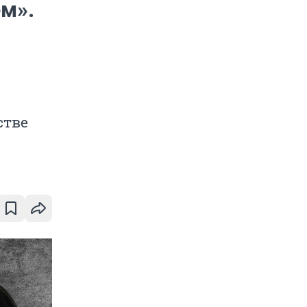
ем».
стве