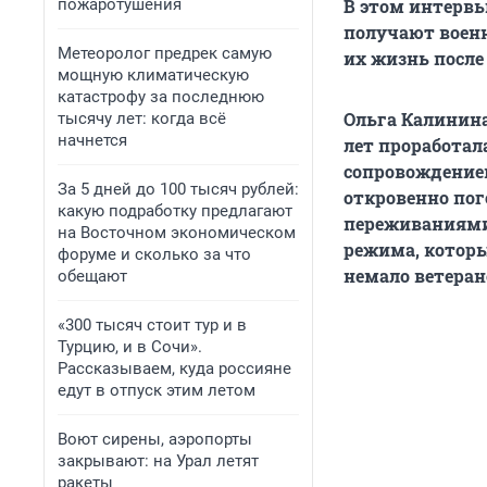
пожаротушения
В этом интервь
получают военн
Метеоролог предрек самую
их жизнь после
мощную климатическую
катастрофу за последнюю
Ольга Калинина
тысячу лет: когда всё
начнется
лет проработа
сопровождение
За 5 дней до 100 тысяч рублей:
откровенно пог
какую подработку предлагают
переживаниями.
на Восточном экономическом
режима, которы
форуме и сколько за что
немало ветеран
обещают
«300 тысяч стоит тур и в
Турцию, и в Сочи».
Рассказываем, куда россияне
едут в отпуск этим летом
Воют сирены, аэропорты
закрывают: на Урал летят
ракеты