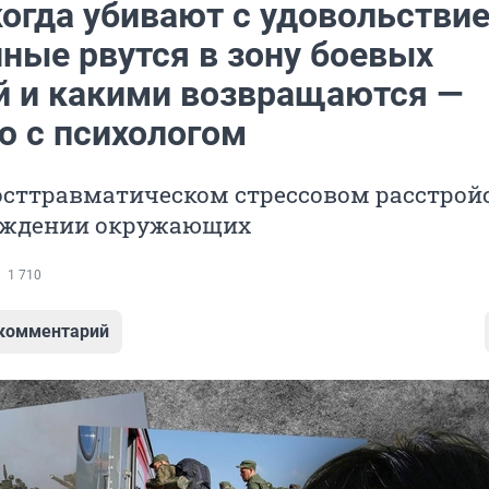
когда убивают с удовольстви
нные рвутся в зону боевых
й и какими возвращаются —
ю с психологом
осттравматическом стрессовом расстрой
суждении окружающих
1 710
 комментарий