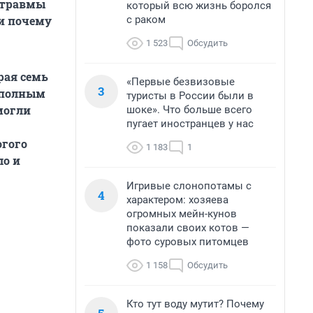
 травмы
который всю жизнь боролся
с раком
 и почему
1 523
Обсудить
рая семь
«Первые безвизовые
3
 полным
туристы в России были в
 могли
шоке». Что больше всего
пугает иностранцев у нас
огого
1 183
1
ло и
Игривые слонопотамы с
4
характером: хозяева
огромных мейн-кунов
показали своих котов —
фото суровых питомцев
1 158
Обсудить
Кто тут воду мутит? Почему