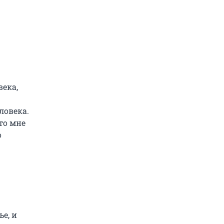
века,
ловека.
то мне
о
е, и