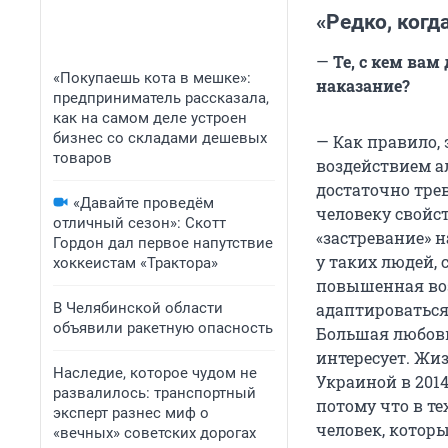
«Редко, когд
—
Те, с кем вам
«Покупаешь кота в мешке»:
наказание?
предприниматель рассказала,
как на самом деле устроен
бизнес со складами дешевых
— Как правило,
товаров
воздействием а
достаточно тре
«Давайте проведём
человеку свойс
отличный сезон»: Скотт
«застревание» н
Гордон дал первое напутствие
у таких людей,
хоккеистам «Трактора»
повышенная воз
В Челябинской области
адаптироваться
объявили ракетную опасность
Большая любовь 
интересует. Жиз
Наследие, которое чудом не
Украиной в 2014
развалилось: транспортный
потому что в те
эксперт разнес миф о
человек, котор
«вечных» советских дорогах