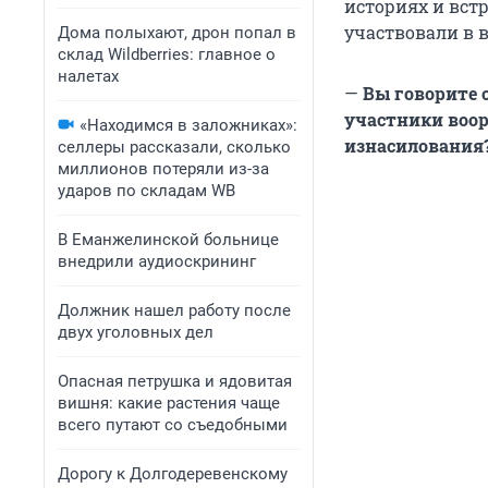
историях и вст
участвовали в 
Дома полыхают, дрон попал в
склад Wildberries: главное о
налетах
—
Вы говорите 
участники воо
«Находимся в заложниках»:
изнасилования
селлеры рассказали, сколько
миллионов потеряли из-за
ударов по складам WB
В Еманжелинской больнице
внедрили аудиоскрининг
Должник нашел работу после
двух уголовных дел
Опасная петрушка и ядовитая
вишня: какие растения чаще
всего путают со съедобными
Дорогу к Долгодеревенскому