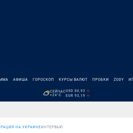
АММА
АФИША
ГОРОСКОП
КУРСЫ ВАЛЮТ
ПРОБКИ
ZODY
И
USD 80,93
СЕЙЧАС
+24°C
EUR 93,19
РАЦИЯ НА УКРАИНЕ
ИНТЕРВЬЮ