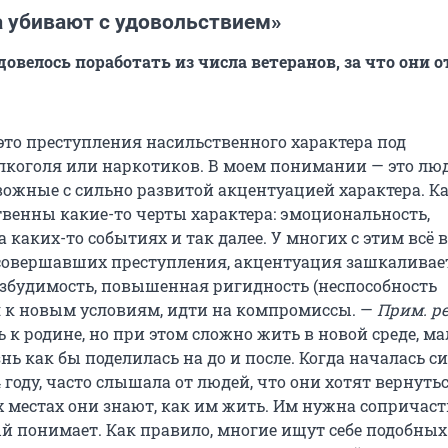
а убивают с удовольствием»
 довелось поработать из числа ветеранов, за что они 
 это преступления насильственного характера под
лкоголя или наркотиков. В моем понимании — это лю
вожные с сильно развитой акцентуацией характера. 
твенны какие-то черты характера: эмоциональность,
а каких-то событиях и так далее. У многих с этим всё в
 совершавших преступления, акцентуация зашкаливает
будимость, повышенная ригидность (неспособность
 к новым условиям, идти на компромиссы. —
Прим. ре
к родине, но при этом сложно жить в новой среде, ма
нь как бы поделилась на до и после. Когда началась с
 году, часто слышала от людей, что они хотят вернутьс
х местах они знают, как им жить. Им нужна сопричаст
ый понимает. Как правило, многие ищут себе подобных