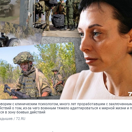
оворим с клиническим психологом, много лет проработавшим с заключенным
ствий о том, из-за чего военным тяжело адаптироваться к мирной жизни и 
ся в зону боевых действий
адышев / 72.RU