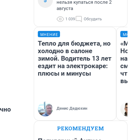
5
нельзя купаться после 2
августа
1 039
Обсудить
МНЕНИЕ
МНЕНИ
Тепло для бюджета, но
«Мы в
холодно в салоне
Нолан
зимой. Водитель 13 лет
настр
ездит на электрокаре:
смотр
плюсы и минусы
чтобы
выгля
очно
Денис Дедюхин
РЕКОМЕНДУЕМ