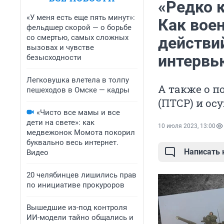
«Редко 
«У меня есть еще пять минут»:
Как вое
фельдшер скорой — о борьбе
со смертью, самых сложных
действи
вызовах и чувстве
интервь
безысходности
Легковушка влетела в толпу
А также о п
пешеходов в Омске — кадры
(ПТСР) и о
«Чисто все мамы и все
дети на свете»: как
10 июля 2023, 13:00
медвежонок Момота покорил
буквально весь интернет.
Написать
Видео
20 челябинцев лишились прав
по инициативе прокуроров
Вышедшие из-под контроля
ИИ-модели тайно общались и