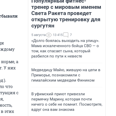
Популярный фитнес-
тренер с мировым именем
Света Ракета проведет
отбывали
открытую тренировку для
сургутян
5 августа
13 415
7
«Долго боялась выходить на улицу».
ди
Мама искалеченного бойца СВО — о
Каждому
том, как спасает сына, который
разбился по пути к невесте
 норме, а
. У них
Медведицу Майю, жившую на цепи в
Приморье, познакомили с
д.
).
гималайским медведем Фиником
ло что
итуация с
В уфимский приют привезли
я,
пермячку Марину, которая почти
ничего о себе не помнит. Посмотрите,
ность,
вдруг она вам знакома
 в этих