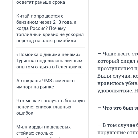
осветят раньше срока
Китай попрощается с
бензином через 2–3 года, а
когда Россия? Почему
топливный кризис не ускорил
переход на электромобили
— Чаще всего эт
«Помойка с дикими ценами».
который сидел 
Туристка поделилась личным
опытом отдыха в Геленджике
преступления це
Были случаи, ко
Автокраны ЧМЗ заменяют
нравилось убива
импорт на рынке
удовольствие. Н
Что мешает получать большую
пенсию: список главных
—
Что это был з
ошибок
— В том случае
Миллиарды на дешевых
нарушение отно
стейках: сколько