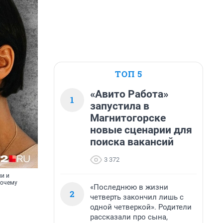
ТОП 5
«Авито Работа»
1
запустила в
Магнитогорске
новые сценарии для
поиска вакансий
3 372
и и
почему
«Последнюю в жизни
2
четверть закончил лишь с
одной четверкой». Родители
рассказали про сына,