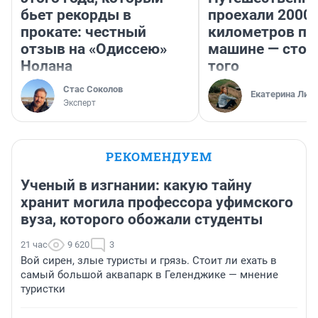
бьет рекорды в
проехали 2000
прокате: честный
километров по 
отзыв на «Одиссею»
машине — стои
Нолана
того
Стас Соколов
Екатерина Лит
Эксперт
РЕКОМЕНДУЕМ
Ученый в изгнании: какую тайну
хранит могила профессора уфимского
вуза, которого обожали студенты
21 час
9 620
3
Вой сирен, злые туристы и грязь. Стоит ли ехать в
самый большой аквапарк в Геленджике — мнение
туристки