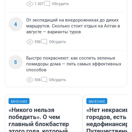
1 207
Обсудить
От экспедиций на внедорожниках до диких
4
маршрутов. Сколько стоит отдых на Алтае в
августе — варианты туров
558
Обсудить
Быстро покраснеют: как соспеть зеленые
5
помидоры дома — пять самых эффективных
способов
556
Обсудить
МНЕНИЕ
МНЕНИЕ
«Никого нельзя
«Нет некрасив
победить». О чем
городов, есть
главный блокбастер
недофинансиро
этого года, который
Путешественн