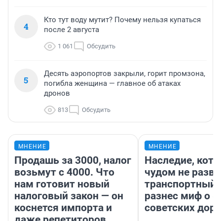
Кто тут воду мутит? Почему нельзя купаться
4
после 2 августа
1 061
Обсудить
Десять аэропортов закрыли, горит промзона,
5
погибла женщина — главное об атаках
дронов
813
Обсудить
МНЕНИЕ
МНЕНИЕ
Продашь за 3000, налог
Наследие, кото
возьмут с 4000. Что
чудом не разва
нам готовит новый
транспортный 
налоговый закон — он
разнес миф о 
коснется импорта и
советских доро
даже репетиторов