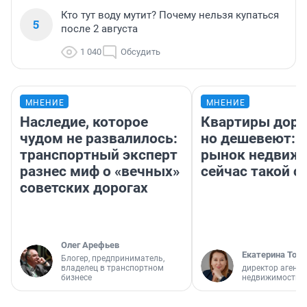
Кто тут воду мутит? Почему нельзя купаться
5
после 2 августа
1 040
Обсудить
МНЕНИЕ
МНЕНИЕ
Наследие, которое
Квартиры дор
чудом не развалилось:
но дешевеют: 
транспортный эксперт
рынок недвиж
разнес миф о «вечных»
сейчас такой 
советских дорогах
Олег Арефьев
Екатерина Торо
Блогер, предприниматель,
владелец в транспортном
директор агентс
бизнесе
недвижимости