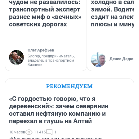
чудом не развалилось:
холодно в сало
транспортный эксперт
зимой. Водител
разнес миф о «вечных»
ездит на элект
советских дорогах
плюсы и мину
Олег Арефьев
Блогер, предприниматель,
Денис Дедюхи
владелец в транспортном
бизнесе
РЕКОМЕНДУЕМ
«С гордостью говорю, что я
деревенский»: зачем северянин
оставил нефтяную компанию и
переехал в глушь на Алтай
18 часов
11 415
1
«Мне сказали, что нам нужно расстаться».