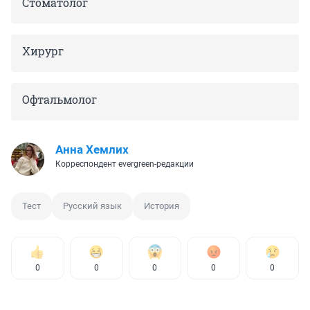
Стоматолог
Хирург
Офтальмолог
Анна Хемлих
Корреспондент evergreen-редакции
Тест
Русский язык
История
0
0
0
0
0