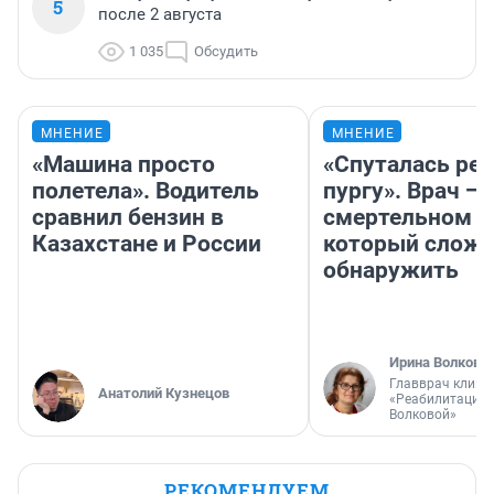
5
после 2 августа
1 035
Обсудить
МНЕНИЕ
МНЕНИЕ
«Машина просто
«Спуталась реч
полетела». Водитель
пургу». Врач — 
сравнил бензин в
смертельном д
Казахстане и России
который слож
обнаружить
Ирина Волкова
Главврач клини
Анатолий Кузнецов
«Реабилитация 
Волковой»
РЕКОМЕНДУЕМ