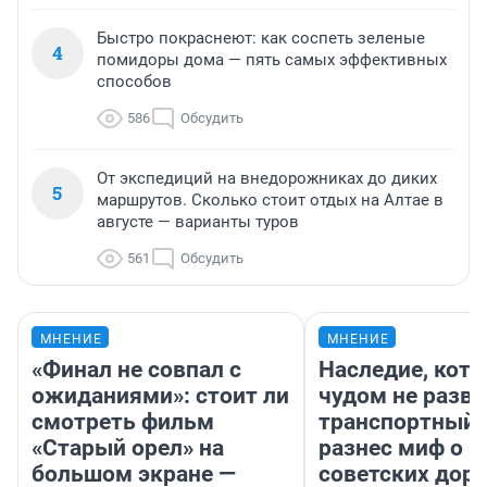
Быстро покраснеют: как соспеть зеленые
4
помидоры дома — пять самых эффективных
способов
586
Обсудить
От экспедиций на внедорожниках до диких
5
маршрутов. Сколько стоит отдых на Алтае в
августе — варианты туров
561
Обсудить
МНЕНИЕ
МНЕНИЕ
«Финал не совпал с
Наследие, кото
ожиданиями»: стоит ли
чудом не разва
смотреть фильм
транспортный 
«Старый орел» на
разнес миф о 
большом экране —
советских доро