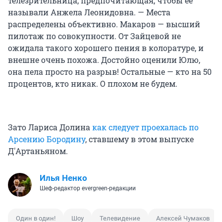
телезрительница, предпочитающая, чтобы ее
называли Анжела Леонидовна. — Места
распределены объективно. Макаров — высший
пилотаж по совокупности. От Зайцевой не
ожидала такого хорошего пения в колоратуре, и
внешне очень похожа. Достойно оценили Юлю,
она пела просто на разрыв! Остальные — кто на 50
процентов, кто никак. О плохом не будем.
Зато Лариса Долина
как следует проехалась по
Арсению Бородину
, ставшему в этом выпуске
Д'Артаньяном.
Илья Ненко
Шеф-редактор evergreen-редакции
Один в один!
Шоу
Телевидение
Алексей Чумаков