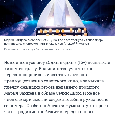
Мария Зайцева в образе Селин Дион до слез тронула членов жюри,
но наиболее словоохотливым оказался Алексей Чумаков
Источник: 
пресс-служба телеканала «Россия»
Новый выпуск шоу «Один в один!» (16+) посвятили
кинематографу. Большинство участников
перевоплощались в известных актеров
преимущественно советского кино, а замыкала
плеяду оживших героев недавнего прошлого
Мария Зайцева в образе Селин Дион. И не все
члены жюри смогли сдержать себя в руках после
ее номера. Особенно Алексей Чумаков, у которого
язык традиционно бежит впереди головы.