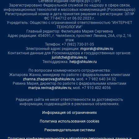
Сетевое издание «Мгорск.ру» (18+)
Зарегистрировано Федеральной службой по надзору в сфере связи,
информационных технологий и массовых коммуникаций (Роскомнадзор)
Регистрационный номер и дата принятия решения о регистрации: ЭЛ №
ФС 77-84712 от 06.02.2023 г.
Учредитель: Общество с ограниченной ответственностью "ИНТЕРНЕТ
ТЕХНОЛОГИИ"
Главный редактор: Филипцева Мария Сергеевна
Адрес редакции: 454091, г. Челябинск, проспект Ленина, 26А, стр.2, 16
этаж
Телефон: +7 (982) 730-31-35
Электронный адрес редакции:
mgorsk@shkulev.ru
Контактные данные для Роскомнадзора и государственных органов:
juristchel@shkulev.ru
Техподдержка:
help@shkulev.ru
По вопросам коммерческого сотрудничества:
Жапарова Жанна, менеджер по работе с федеральными клиентами
zhanna.zhaparova@shkulev.ru
, моб. + 7 982 640 34 32
Ревина Мария, директор по работе с федеральными клиентами
mariya.revina@shkulev.ru
, моб. +7 910 402 4056
Редакция сайта не несет ответственности за достоверность
информации, содержащейся в рекламных объявлениях.
Информация об ограничениях
Политика использования cookies
Рекомендательные системы
Политика конфиденциальности и обработки персональных данных и