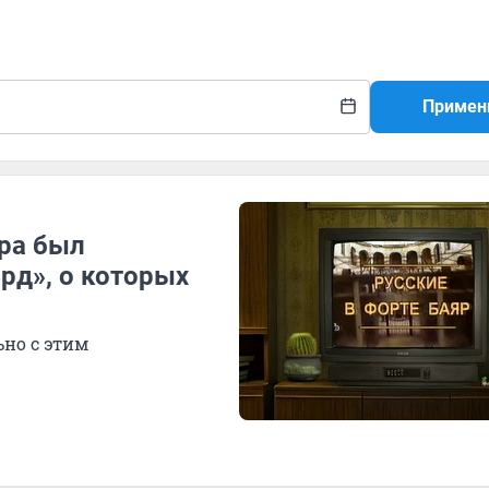
Примен
ура был
рд», о которых
ьно с этим