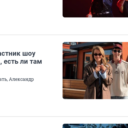
астник шоу
 есть ли там
ать, Александр