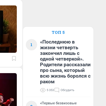
ТОП 5
«Последнюю в
1
жизни четверть
закончил лишь с
одной четверкой».
Родители рассказали
про сына, который
всю жизнь боролся с
раком
5 353
Обсудить
«Первые безвизовые