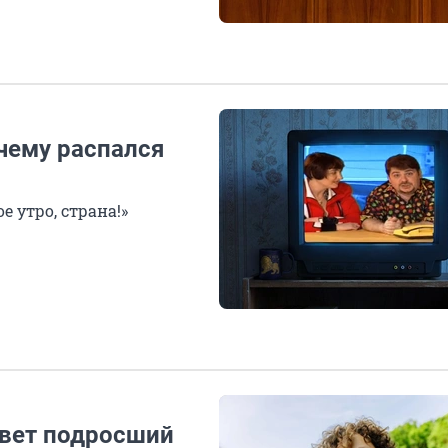
очему распался
 утро, страна!»
ивет подросший