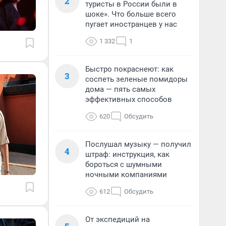
2
туристы в России были в
шоке». Что больше всего
пугает иностранцев у нас
1 332
1
Быстро покраснеют: как
3
соспеть зеленые помидоры
дома — пять самых
эффективных способов
620
Обсудить
Послушал музыку — получил
4
штраф: инструкция, как
бороться с шумными
ночными компаниями
612
Обсудить
От экспедиций на