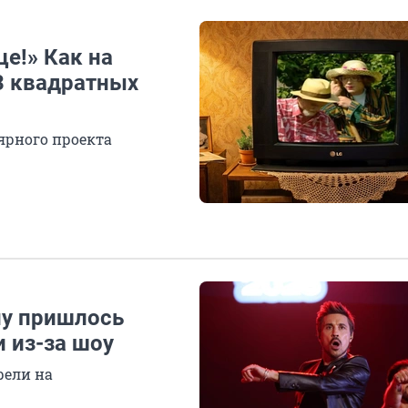
це!» Как на
3 квадратных
ярного проекта
ну пришлось
 из-за шоу
рели на