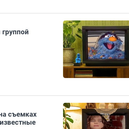
 группой
 на съемках
еизвестные