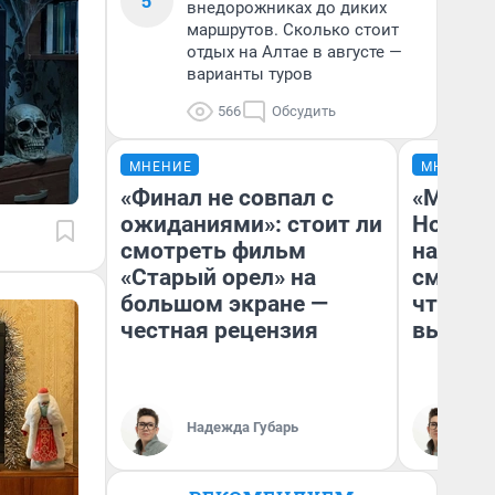
5
внедорожниках до диких
маршрутов. Сколько стоит
отдых на Алтае в августе —
варианты туров
566
Обсудить
МНЕНИЕ
МНЕНИЕ
«Финал не совпал с
«Мы ви
ожиданиями»: стоит ли
Нолана
смотреть фильм
настро
«Старый орел» на
смотре
большом экране —
чтобы 
честная рецензия
выгляд
Надежда Губарь
На