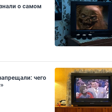
 знали о самом
запрещали: чего
е»