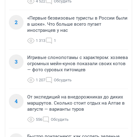
4 522
Обсудить
«Первые безвизовые туристы в России были
2
в шоке». Что больше всего пугает
иностранцев у нас
1 313
1
Игривые слонопотамы с характером: хозяева
3
огромных мейн-кунов показали своих котов
— фото суровых питомцев
1 207
Обсудить
От экспедиций на внедорожниках до диких
4
маршрутов. Сколько стоит отдых на Алтае в
августе — варианты туров
556
Обсудить
Быстро покраснеют: как соспеть зеленые