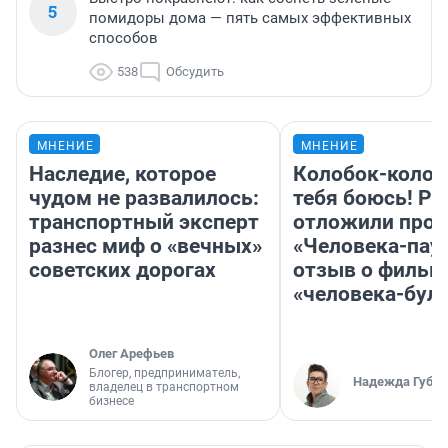
5
помидоры дома — пять самых эффективных
способов
538
Обсудить
МНЕНИЕ
МНЕНИЕ
Наследие, которое
Колобок-колобо
чудом не развалилось:
тебя боюсь! Ра
транспортный эксперт
отложили прок
разнес миф о «вечных»
«Человека-пау
советских дорогах
отзыв о фильм
«человека-бул
Олег Арефьев
Блогер, предприниматель,
Надежда Губар
владелец в транспортном
бизнесе