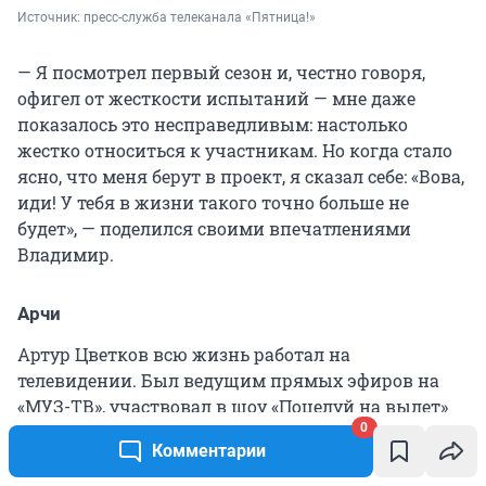
Источник: 
пресс-служба телеканала «Пятница!»
— Я посмотрел первый сезон и, честно говоря,
офигел от жесткости испытаний — мне даже
показалось это несправедливым: настолько
жестко относиться к участникам. Но когда стало
ясно, что меня берут в проект, я сказал себе: «Вова,
иди! У тебя в жизни такого точно больше не
будет», — поделился своими впечатлениями
Владимир.
Арчи
Артур Цветков всю жизнь работал на
телевидении. Был ведущим прямых эфиров на
«МУЗ-ТВ», участвовал в шоу «Поцелуй на вылет»
0
(16+) на MTV, успел засветиться в «Больших
Комментарии
гонках» (16+), где показал, чего стоит, проходя
трудные физические испытания наравне со