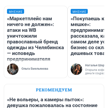
МНЕНИЕ
МНЕНИЕ
«Маркетплейс нам
«Покупаешь ко
ничего не должен»:
мешке»:
атаки на WB
предпринимат
уничтожили
рассказала, как
православный бренд
самом деле ус
одежды из Челябинска
бизнес со скл
— исповедь
дешевых това
предпринимателя
Наталья Шорох
Ольга Емельянова
Открыла кофейн
деньги соцразв
РЕКОМЕНДУЕМ
«Не вольеры, а камеры пыток»:
девушка пожаловалась на состояние