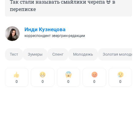
Так стали называть смайлики черепа 💀 в
переписке
Инди Кузнецова
корреспондент эвергрин-редакции
Тест
Зумеры
Сленг
Молодежь
Золотая молодеж
0
0
0
0
0