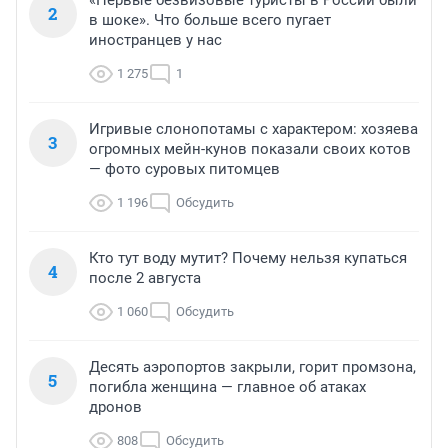
«Первые безвизовые туристы в России были
2
в шоке». Что больше всего пугает
иностранцев у нас
1 275
1
Игривые слонопотамы с характером: хозяева
3
огромных мейн-кунов показали своих котов
— фото суровых питомцев
1 196
Обсудить
Кто тут воду мутит? Почему нельзя купаться
4
после 2 августа
1 060
Обсудить
Десять аэропортов закрыли, горит промзона,
5
погибла женщина — главное об атаках
дронов
808
Обсудить