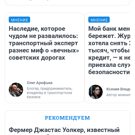
МНЕНИЕ
МНЕНИЕ
Наследие, которое
Мой банк меня
чудом не развалилось:
бережет. Журн
транспортный эксперт
хотела снять 2
разнес миф о «вечных»
тысяч, чтобы п
советских дорогах
кредит, — к не
приехала служ
безопасности
Олег Арефьев
Блогер, предприниматель,
Ксения Владим
владелец в транспортном
Автор мнения
бизнесе
РЕКОМЕНДУЕМ
Фермер Джастас Уолкер, известный