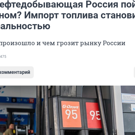
нефтедобывающая Россия по
ином? Импорт топлива станов
еальностью
произошло и чем грозит рынку России
475
 комментарий