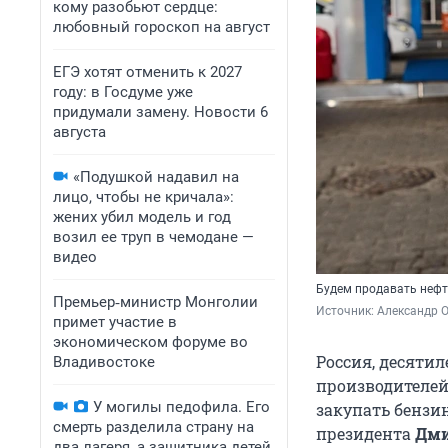
кому разобьют сердце:
любовный гороскоп на август
ЕГЭ хотят отменить к 2027
году: в Госдуме уже
придумали замену. Новости 6
августа
«Подушкой надавил на
лицо, чтобы не кричала»:
жених убил модель и год
возил ее труп в чемодане —
видео
Будем продавать нефть
Премьер‑министр Монголии
Источник: 
Александр 
примет участие в
экономическом форуме во
Россия, десяти
Владивостоке
производителей
У могилы педофила. Его
закупать бензин
смерть разделила страну на
президента
Дми
два лагеря, а защитника детей