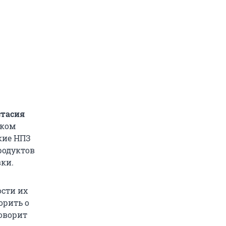
стасия
иком
кие НПЗ
родуктов
ки.
ости их
орить о
говорит