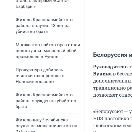
стало с актерами «Санта-
Барбары»
Житель Красноармейского
района получил 13 лет за
убийство брата
Множество сайтов враз стали
недоступны: массовый сбой
Белоруссия и
произошел в Рунете
Руководитель т
Прокуратура добилась
Бунина
в бесед
очистки газопровода в
дополнительных 
Новосинеглазово
традиционно ра
позволяет отно
Житель Красноармейского
района осужден за убийство
брата
«Белоруссия — 
НПЗ настолько н
Жительницу Челябинска
глобальном импо
осудят за мошенничество на
276 тысяч