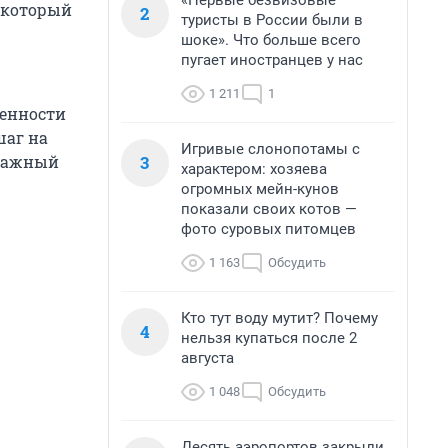
«Первые безвизовые
, который
2
туристы в России были в
шоке». Что больше всего
пугает иностранцев у нас
1 211
1
ренности
шаг на
Игривые слонопотамы с
3
отажный
характером: хозяева
огромных мейн-кунов
показали своих котов —
фото суровых питомцев
1 163
Обсудить
Кто тут воду мутит? Почему
4
нельзя купаться после 2
августа
1 048
Обсудить
Десять аэропортов закрыли,