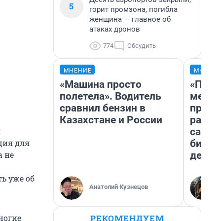
5
горит промзона, погибла
женщина — главное об
атаках дронов
774
Обсудить
МНЕНИЕ
МНЕНИ
«Машина просто
«Поку
полетела». Водитель
мешке
сравнил бензин в
предп
Казахстане и России
расска
самом
й
бизне
ция для
дешев
а не
ь уже об
Анатолий Кузнецов
РЕКОМЕНДУЕМ
ногие