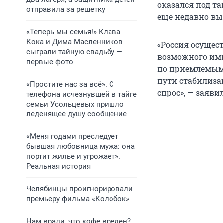
оказался под т
отправила за решетку
еще недавно в
«Теперь мы семья!» Клава
Кока и Дима Масленников
«Россия осущес
сыграли тайную свадьбу —
возможного имп
первые фото
по приемлемым ц
пути стабилиза
«Простите нас за всё». С
спрос», — заяви
телефона исчезнувшей в тайге
семьи Усольцевых пришло
леденящее душу сообщение
«Меня годами преследует
бывшая любовница мужа: она
портит жилье и угрожает».
Реальная история
Челябинцы проигнорировали
премьеру фильма «Колобок»
Нам врали, что кофе вреден?