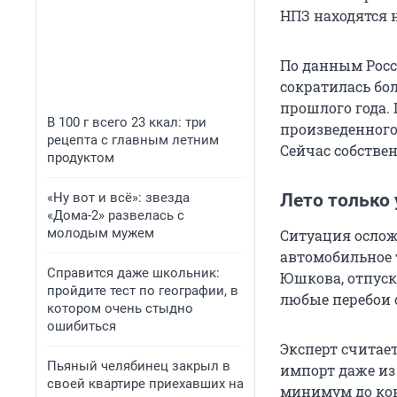
НПЗ находятся н
По данным Росс
сократилась бо
прошлого года.
В 100 г всего 23 ккал: три
произведенного
рецепта с главным летним
Сейчас собстве
продуктом
«Ну вот и всё»: звезда
Лето только
«Дома-2» развелась с
молодым мужем
Ситуация ослож
автомобильное 
Справится даже школьник:
Юшкова, отпуск
пройдите тест по географии, в
любые перебои 
котором очень стыдно
ошибиться
Эксперт считае
Пьяный челябинец закрыл в
импорт даже из 
своей квартире приехавших на
минимум до кон