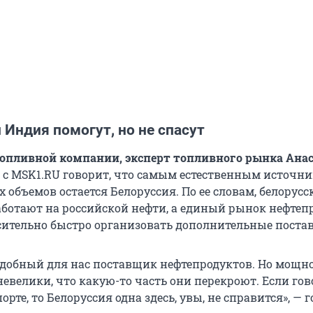
 Индия помогут, но не спасут
опливной компании, эксперт топливного рынка
Ана
е с MSK1.RU говорит, что самым естественным источн
объемов остается Белоруссия. По ее словам, белорусс
ботают на российской нефти, а единый рынок нефтеп
сительно быстро организовать дополнительные постав
удобный для нас поставщик нефтепродуктов. Но мощн
евелики, что какую-то часть они перекроют. Если гов
рте, то Белоруссия одна здесь, увы, не справится», — 