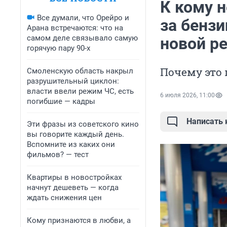
К кому 
Все думали, что Орейро и
за бенз
Арана встречаются: что на
самом деле связывало самую
новой р
горячую пару 90-х
Почему это 
Смоленскую область накрыл
разрушительный циклон:
власти ввели режим ЧС, есть
6 июля 2026, 11:00
погибшие — кадры
Написать
Эти фразы из советского кино
вы говорите каждый день.
Вспомните из каких они
фильмов? — тест
Квартиры в новостройках
начнут дешеветь — когда
ждать снижения цен
Кому признаются в любви, а