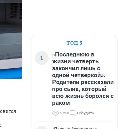
ТОП 5
«Последнюю в
1
жизни четверть
закончил лишь с
одной четверкой».
Родители рассказали
про сына, который
всю жизнь боролся с
раком
товится
2 253
Обсудить
к