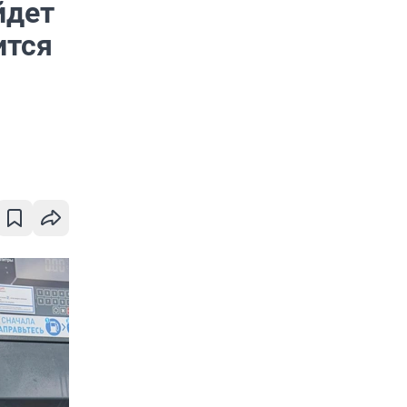
йдет
ится