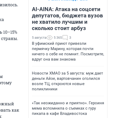
изилось.
AI-AINA: Атака на соцсети
депутатов, бюджета вузов
ка
не хватило лучшим и
сколько стоит арбуз
ь 10–15%
5 августа
5 365
3
 страны.
В уфимский приют привезли
пермячку Марину, которая почти
ничего о себе не помнит. Посмотрите,
вдруг она вам знакома
Новости ХМАО за 5 августа: муж дает
ам
деньги Айзе, вартовчанин оголился
этому
возле ТЦ, откроются новые
поликлиники
«Так неожиданно и приятно». Героиня
можный
мема вспомнила о съемках с гуру
овать как
пикапа в кафе Владивостока
: