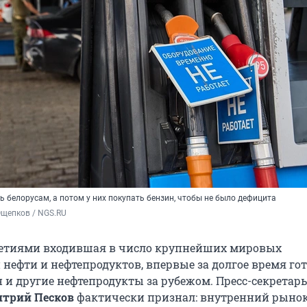
 белорусам, а потом у них покупать бензин, чтобы не было дефицита
Ощепков / NGS.RU
летиями входившая в число крупнейших мировых
 нефти и нефтепродуктов, впервые за долгое время го
 и другие нефтепродукты за рубежом. Пресс-секретарь
трий Песков
фактически признал: внутренний рыно