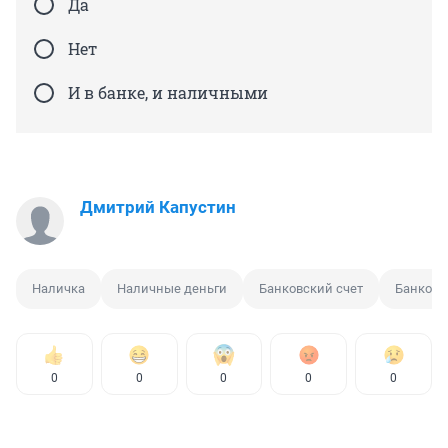
Да
Нет
И в банке, и наличными
Дмитрий Капустин
Наличка
Наличные деньги
Банковский счет
Банковс
0
0
0
0
0