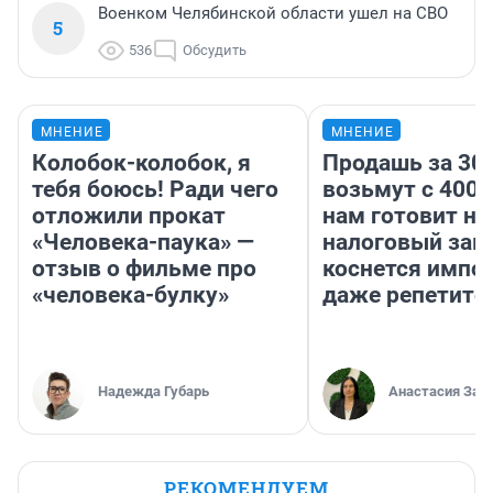
Военком Челябинской области ушел на СВО
5
536
Обсудить
МНЕНИЕ
МНЕНИЕ
Колобок-колобок, я
Продашь за 300
тебя боюсь! Ради чего
возьмут с 4000
отложили прокат
нам готовит н
«Человека-паука» —
налоговый зако
отзыв о фильме про
коснется импор
«человека-булку»
даже репетито
Надежда Губарь
Анастасия Зав
РЕКОМЕНДУЕМ