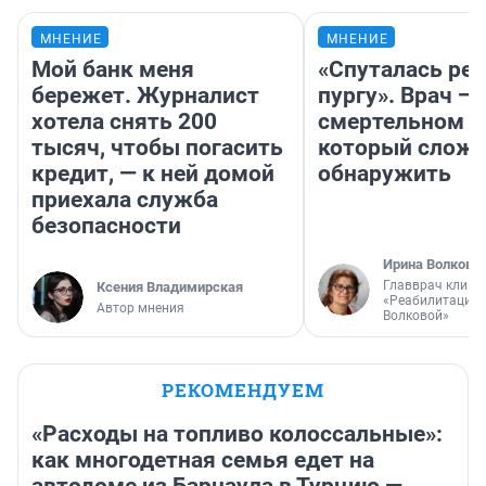
МНЕНИЕ
МНЕНИЕ
Мой банк меня
«Спуталась реч
бережет. Журналист
пургу». Врач — 
хотела снять 200
смертельном д
тысяч, чтобы погасить
который слож
кредит, — к ней домой
обнаружить
приехала служба
безопасности
Ирина Волкова
Главврач клини
Ксения Владимирская
«Реабилитация 
Автор мнения
Волковой»
РЕКОМЕНДУЕМ
«Расходы на топливо колоссальные»:
как многодетная семья едет на