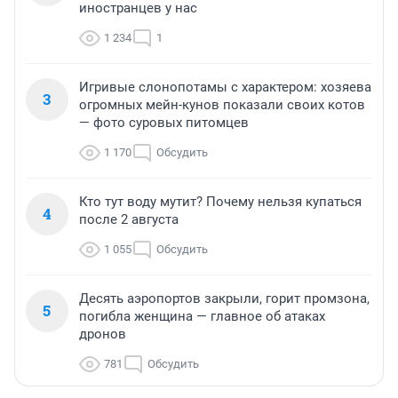
иностранцев у нас
1 234
1
Игривые слонопотамы с характером: хозяева
3
огромных мейн-кунов показали своих котов
— фото суровых питомцев
1 170
Обсудить
Кто тут воду мутит? Почему нельзя купаться
4
после 2 августа
1 055
Обсудить
Десять аэропортов закрыли, горит промзона,
5
погибла женщина — главное об атаках
дронов
781
Обсудить