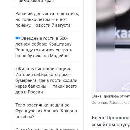
Приморского края
Рабочий день хотят сократить,
но только летом — и вот
почему. Новости 7 августа
Звездные гости в 500-
летнем соборе: Криштиану
Роналду готовится сыграть
свадьбу века на Мадейре
«Жила тут интеллигенция».
История сибирского дома-
бумеранга, где в гости ходили
через балконы, — таких всего
два в России
Елена Проклова отмет
Источник: 
Zeissoptika
Тело россиянки нашли во
Французских Альпах. Как она
погибла?
Елене Прокловой
семейном кругу
Самый сексуальный мужчина