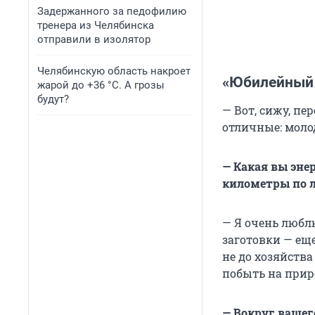
Задержанного за педофилию
тренера из Челябинска
отправили в изолятор
Челябинскую область накроет
«Юбилейный 
жарой до +36 °C. А грозы
будут?
— Вот, сижу, пе
отличные: моло
— Какая вы эне
километры по л
— Я очень любл
заготовки — еще
не до хозяйства
побыть на прир
— Вокруг вашег