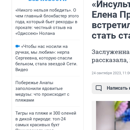
«Инсульт
«Никого нельзя победить». О
Елена Пр
чем главный блокбастер этого
года, который бьет рекорды в
встретил
прокате: честный отзыв на
стать с
«Одиссею» Нолана
«Чтобы нас носили на
Заслуженная
ручках, мы любим»: нерпа
Сергеевна, которую спасли
рассказала,
бельком, стала звездой Сети.
Видео
24 сентября 2023, 11:0
Побережье Анапы
Написать
заполонили ядовитые
медузы: что происходит с
пляжами
Тигры на пляже и 300 оленей
в дикой природе: топ-24
самых красивых бухт