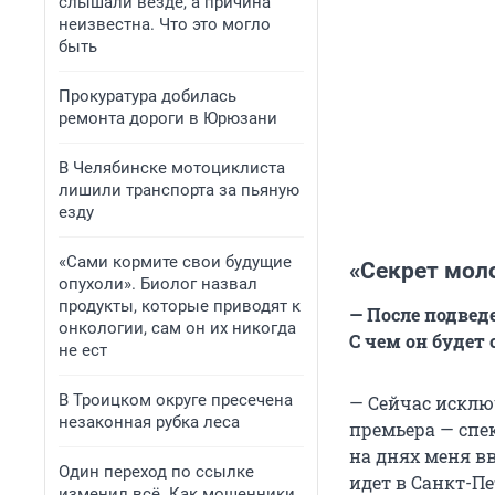
слышали везде, а причина
неизвестна. Что это могло
быть
Прокуратура добилась
ремонта дороги в Юрюзани
В Челябинске мотоциклиста
лишили транспорта за пьяную
езду
«Сами кормите свои будущие
«Секрет моло
опухоли». Биолог назвал
продукты, которые приводят к
— После подвед
онкологии, сам он их никогда
С чем он будет
не ест
В Троицком округе пресечена
— Сейчас исклю
незаконная рубка леса
премьера — спек
на днях меня вв
Один переход по ссылке
идет в Санкт-Пе
изменил всё. Как мошенники