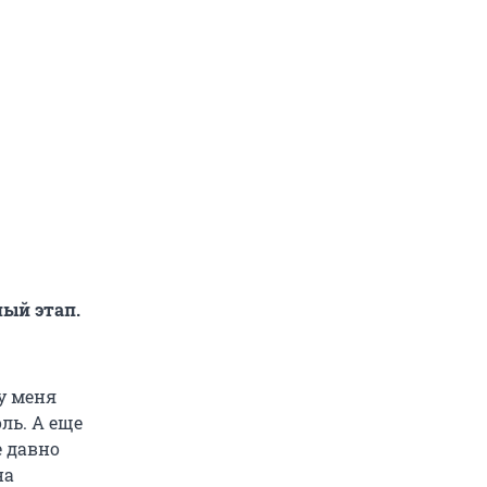
ный этап.
у меня
ль. А еще
е давно
на