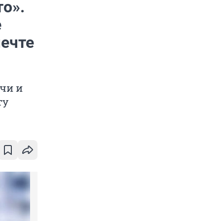
то».
е
мечте
чи и
ту