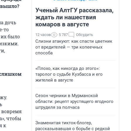
и вышло?
Ученый АлтГУ рассказала,
ждать ли нашествия
ла дочь
комаров в августе
е-то
12 часов
5 787
Обсудить
 их было
Слизни атакуют: как спасти цветник
лизкими.
от вредителей — три копеечных
и,
способа
«Плохо, как никогда до этого»:
е слишком
таролог о судьбе Кузбасса и его
жителей в августе
Сезон черники в Мурманской
жу.
области: рецепт хрустящего ягодного
ь
штруделя за полчаса
о вовремя
а», чтобы
Знаменитая тикток-блогер,
я к
рассказывавшая о борьбе с редкой