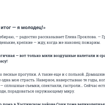
итог — я молодец!»
ребираю, — радостно рассказывает Елена Проклова. — 
денькие, крепкие — жду, когда же наконец пожарим.
ргичная — вот только мили воздушные налетали и ср
есу!
ю лесные прогулки. А такие еще и с пользой. Домашни
 одна моя страсть. Наверное, наверстываю те годы, ко
 — сплошные съемки, спектакли, гастроли… Сейчас ест
оде, порадоваться окружающему миру.
о дома в Хостинском районе Сочи тоже великолепная