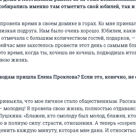
ы собирались именно там отметить свой юбилей, так 
 провела время в своем домике в горах. Ко мне приеха
лизкая подруга. Нам было очень хорошо. Юбилеи, каки
 отмечала с большим количеством гостей, подарков, —
сейчас мне захотелось провести этот день с самыми б
то время, когда ты, хочешь не хочешь, подводишь итог
вою жизнь.
водам пришла Елена Проклова? Если это, конечно, н
привыкла, что мое личное стало общественным. Расска
— молодец! Я провела свою жизнь, полностью отдаваяс
Пушкина: «Блажен, кто смолоду был молод, блажен, кт
ло в полную силу: страсти, отношения. А теперь «созрел
ценить каждую минуту, которая мне дана. И относитьс