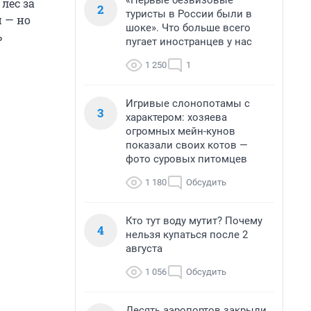
«Первые безвизовые
лес за
2
туристы в России были в
 — но
шоке». Что больше всего
ь
пугает иностранцев у нас
1 250
1
Игривые слонопотамы с
3
характером: хозяева
огромных мейн-кунов
показали своих котов —
фото суровых питомцев
1 180
Обсудить
Кто тут воду мутит? Почему
4
нельзя купаться после 2
августа
1 056
Обсудить
Десять аэропортов закрыли,