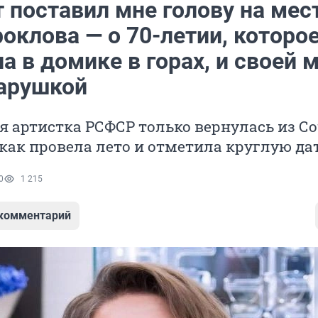
 поставил мне голову на мес
оклова — о 70-летии, которо
а в домике в горах, и своей 
тарушкой
 артистка РСФСР только вернулась из Со
 как провела лето и отметила круглую да
0
1 215
 комментарий