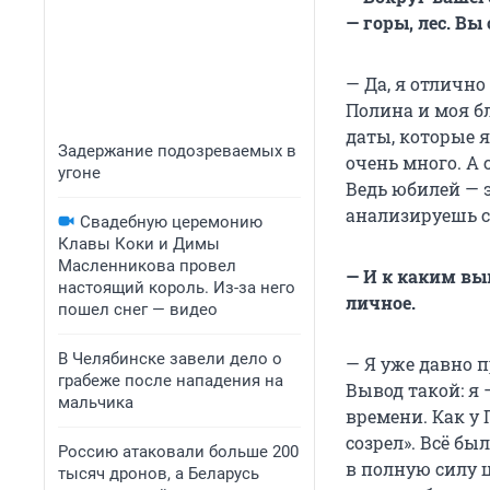
— горы, лес. В
— Да, я отлично
Полина и моя б
даты, которые я
Задержание подозреваемых в
очень много. А 
угоне
Ведь юбилей — э
анализируешь с
Свадебную церемонию
Клавы Коки и Димы
Масленникова провел
— И к каким вы
настоящий король. Из-за него
личное.
пошел снег — видео
В Челябинске завели дело о
— Я уже давно 
грабеже после нападения на
Вывод такой: я 
мальчика
времени. Как у 
созрел». Всё бы
Россию атаковали больше 200
в полную силу 
тысяч дронов, а Беларусь