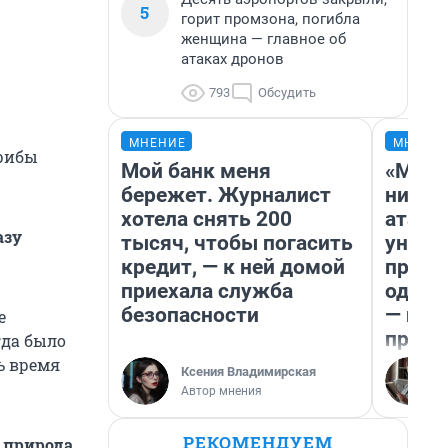
5
горит промзона, погибла
женщина — главное об
атаках дронов
793
Обсудить
МНЕНИЕ
МНЕНИ
Грибы
Мой банк меня
«Марк
бережет. Журналист
ничег
хотела снять 200
атаки
азу
тысяч, чтобы погасить
уничт
кредит, — к ней домой
право
приехала служба
одежд
безопасности
— исп
е
предп
гда было
ь время
Ксения Владимирская
Автор мнения
РЕКОМЕНДУЕМ
 природа