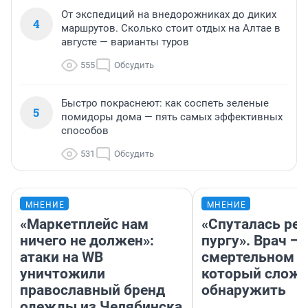
От экспедиций на внедорожниках до диких
4
маршрутов. Сколько стоит отдых на Алтае в
августе — варианты туров
555
Обсудить
Быстро покраснеют: как соспеть зеленые
5
помидоры дома — пять самых эффективных
способов
531
Обсудить
МНЕНИЕ
МНЕНИЕ
«Маркетплейс нам
«Спуталась реч
ничего не должен»:
пургу». Врач — 
атаки на WB
смертельном д
уничтожили
который слож
православный бренд
обнаружить
одежды из Челябинска