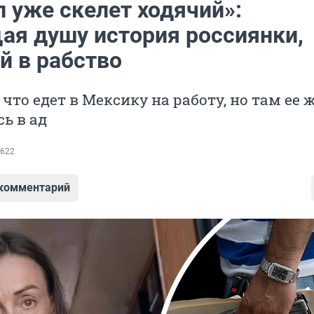
 уже скелет ходячий»:
ая душу история россиянки,
й в рабство
 что едет в Мексику на работу, но там ее 
ь в ад
622
 комментарий