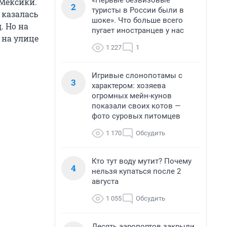
«Первые безвизовые
Мексики.
2
туристы в России были в
 казалась
шоке». Что больше всего
. Но на
пугает иностранцев у нас
 на улице
1 227
1
Игривые слонопотамы с
3
характером: хозяева
огромных мейн-кунов
показали своих котов —
фото суровых питомцев
1 170
Обсудить
Кто тут воду мутит? Почему
4
нельзя купаться после 2
августа
1 055
Обсудить
Десять аэропортов закрыли,