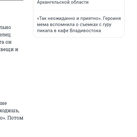
Архангельской области
«Так неожиданно и приятно». Героиня
мема вспомнила о съемках с гуру
ольно
пикапа в кафе Владивостока
елец
та он
 вещи и
мне
 ходишь,
го». Потом