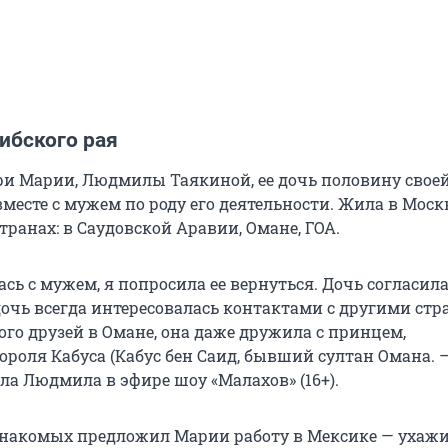
ибского рая
ри Марии, Людмилы Таякиной, ее дочь половину свое
месте с мужем по роду его деятельности. Жила в Москв
транах: в Саудовской Аравии, Омане, ГОА.
ась с мужем, я попросила ее вернуться. Дочь согласила
дочь всегда интересовалась контактами с другими стр
ого друзей в Омане, она даже дружила с принцем,
роля Кабуса (Кабус бен Саид, бывший султан Омана. 
зала Людмила в эфире шоу «Малахов» (16+).
знакомых предложил Марии работу в Мексике — ухажи