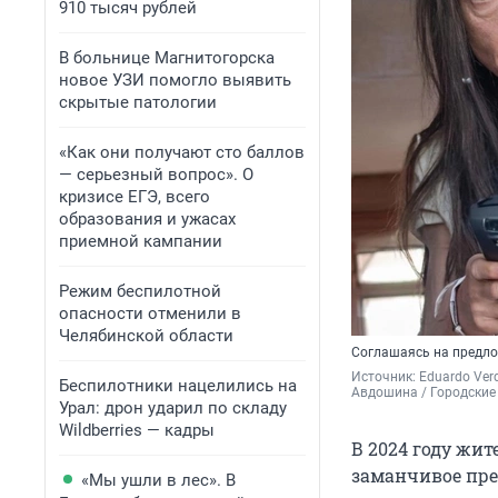
910 тысяч рублей
В больнице Магнитогорска
новое УЗИ помогло выявить
скрытые патологии
«Как они получают сто баллов
— серьезный вопрос». О
кризисе ЕГЭ, всего
образования и ужасах
приемной кампании
Режим беспилотной
опасности отменили в
Челябинской области
Соглашаясь на предлож
Источник: 
Eduardo Ver
Беспилотники нацелились на
Авдошина / Городские
Урал: дрон ударил по складу
Wildberries — кадры
В 2024 году жи
заманчивое пре
«Мы ушли в лес». В