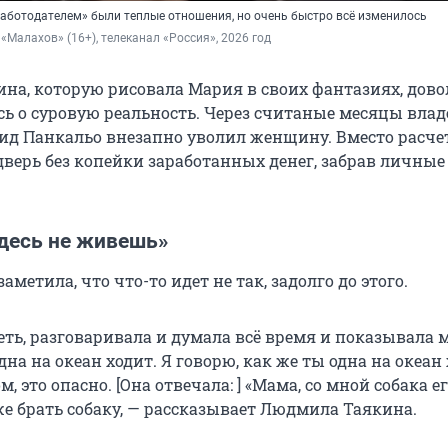
работодателем» были теплые отношения, но очень быстро всё изменилось
 «Малахов» (16+), телеканал «Россия», 2026 год
ина, которую рисовала Мария в своих фантазиях, дов
сь о суровую реальность. Через считаные месяцы влад
ид Панкальо внезапно уволил женщину. Вместо расче
дверь без копейки заработанных денег, забрав личные
здесь не живешь»
аметила, что что-то идет не так, задолго до этого.
еть, разговаривала и думала всё время и показывала 
одна на океан ходит. Я говорю, как же ты одна на океан
, это опасно. [Она отвечала: ] «Мама, со мной собака е
же брать собаку, — рассказывает Людмила Таякина.