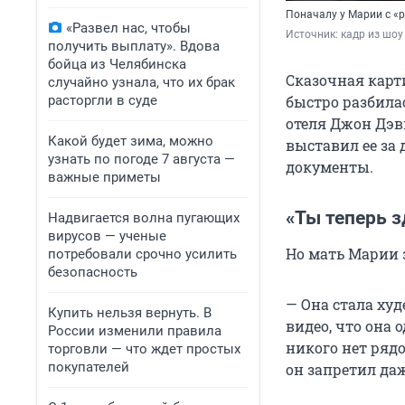
Поначалу у Марии с «
«Развел нас, чтобы
Источник: 
кадр из шоу
получить выплату». Вдова
бойца из Челябинска
Сказочная карт
случайно узнала, что их брак
расторгли в суде
быстро разбила
отеля Джон Дэв
Какой будет зима, можно
выставил ее за 
узнать по погоде 7 августа —
документы.
важные приметы
«Ты теперь 
Надвигается волна пугающих
вирусов — ученые
Но мать Марии з
потребовали срочно усилить
безопасность
— Она стала худ
Купить нельзя вернуть. В
видео, что она 
России изменили правила
никого нет рядом
торговли — что ждет простых
покупателей
он запретил да