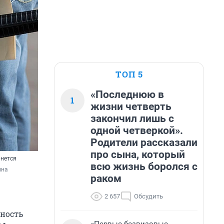
ТОП 5
«Последнюю в
1
жизни четверть
закончил лишь с
одной четверкой».
Родители рассказали
про сына, который
рнется
всю жизнь боролся с
на 
раком
2 657
Обсудить
жность