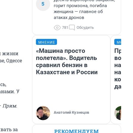
5
горит промзона, погибла
женщина — главное об
атаках дронов
781
Обсудить
МНЕНИЕ
МНЕНИ
«Машина просто
Прода
й жизни
полетела». Водитель
возьм
е, Одессе
сравнил бензин в
нам г
Казахстане и России
налог
косне
сь,
даже 
анами. У
—
Прим.
Анатолий Кузнецов
вать за
РЕКОМЕНДУЕМ