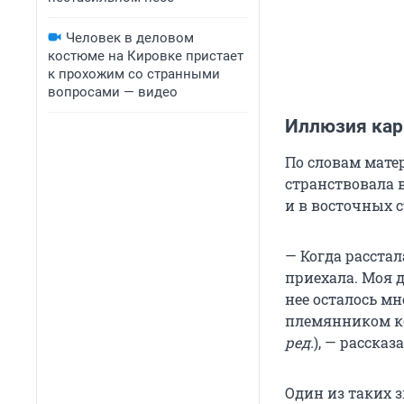
Человек в деловом
костюме на Кировке пристает
к прохожим со странными
вопросами — видео
Иллюзия кар
По словам мате
странствовала в
и в восточных с
— Когда расстал
приехала. Моя 
нее осталось мн
племянником ко
ред.
), — расска
Один из таких 