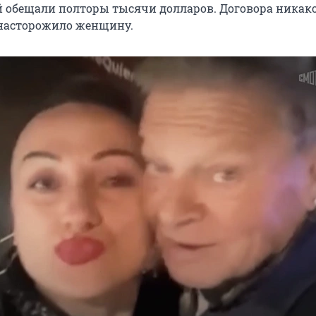
ей обещали полторы тысячи долларов. Договора никако
е насторожило женщину.