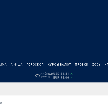
АММА
АФИША
ГОРОСКОП
КУРСЫ ВАЛЮТ
ПРОБКИ
ZODY
И
USD 81,41
СЕЙЧАС
+22°C
EUR 94,06
ИИ