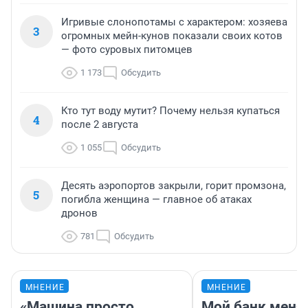
Игривые слонопотамы с характером: хозяева
3
огромных мейн-кунов показали своих котов
— фото суровых питомцев
1 173
Обсудить
Кто тут воду мутит? Почему нельзя купаться
4
после 2 августа
1 055
Обсудить
Десять аэропортов закрыли, горит промзона,
5
погибла женщина — главное об атаках
дронов
781
Обсудить
МНЕНИЕ
МНЕНИЕ
«Машина просто
Мой банк меня