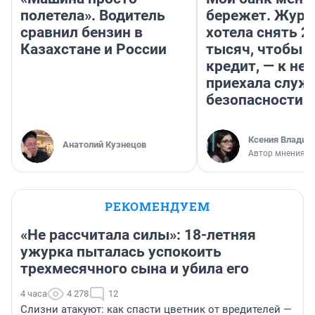
полетела». Водитель
бережет. Журн
сравнил бензин в
хотела снять 2
Казахстане и России
тысяч, чтобы п
кредит, — к не
приехала служ
безопасности
Ксения Владим
Анатолий Кузнецов
Автор мнения
РЕКОМЕНДУЕМ
«Не рассчитала силы»: 18-летняя
ужурка пыталась успокоить
трехмесячного сына и убила его
4 часа
4 278
12
Слизни атакуют: как спасти цветник от вредителей —