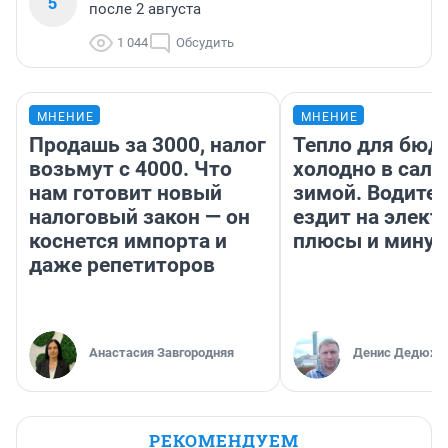
5
после 2 августа
1 044
Обсудить
МНЕНИЕ
МНЕНИЕ
Продашь за 3000, налог
Тепло для бюд
возьмут с 4000. Что
холодно в сало
нам готовит новый
зимой. Водител
налоговый закон — он
ездит на элект
коснется импорта и
плюсы и мину
даже репетиторов
Анастасия Завгородняя
Денис Дедюхи
РЕКОМЕНДУЕМ