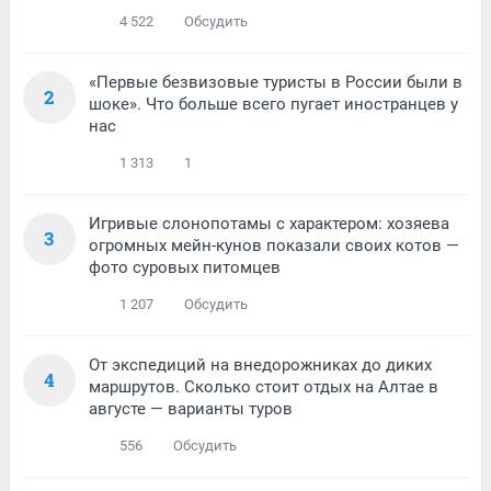
4 522
Обсудить
«Первые безвизовые туристы в России были в
2
шоке». Что больше всего пугает иностранцев у
нас
1 313
1
Игривые слонопотамы с характером: хозяева
3
огромных мейн-кунов показали своих котов —
фото суровых питомцев
1 207
Обсудить
От экспедиций на внедорожниках до диких
4
маршрутов. Сколько стоит отдых на Алтае в
августе — варианты туров
556
Обсудить