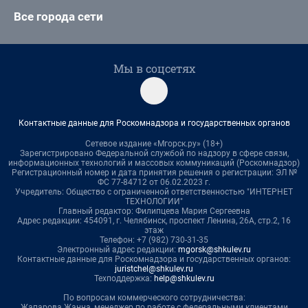
Все города сети
Мы в соцсетях
Контактные данные для Роскомнадзора и государственных органов
Сетевое издание «Мгорск.ру» (18+)
Зарегистрировано Федеральной службой по надзору в сфере связи,
информационных технологий и массовых коммуникаций (Роскомнадзор)
Регистрационный номер и дата принятия решения о регистрации: ЭЛ №
ФС 77-84712 от 06.02.2023 г.
Учредитель: Общество с ограниченной ответственностью "ИНТЕРНЕТ
ТЕХНОЛОГИИ"
Главный редактор: Филипцева Мария Сергеевна
Адрес редакции: 454091, г. Челябинск, проспект Ленина, 26А, стр.2, 16
этаж
Телефон: +7 (982) 730-31-35
Электронный адрес редакции:
mgorsk@shkulev.ru
Контактные данные для Роскомнадзора и государственных органов:
juristchel@shkulev.ru
Техподдержка:
help@shkulev.ru
По вопросам коммерческого сотрудничества:
Жапарова Жанна, менеджер по работе с федеральными клиентами