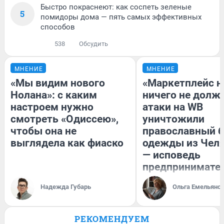
Быстро покраснеют: как соспеть зеленые
5
помидоры дома — пять самых эффективных
способов
538
Обсудить
МНЕНИЕ
МНЕНИЕ
«Мы видим нового
«Маркетплейс 
Нолана»: с каким
ничего не долже
настроем нужно
атаки на WB
смотреть «Одиссею»,
уничтожили
чтобы она не
православный 
выглядела как фиаско
одежды из Чел
— исповедь
предпринимате
Надежда Губарь
Ольга Емельяно
РЕКОМЕНДУЕМ