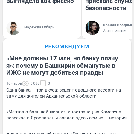
выглядела как фиаско
приехала служб
безопасности
Ксения Владими
Надежда Губарь
Автор мнения
РЕКОМЕНДУЕМ
«Мне должны 17 млн, но банку плачу
я»: почему в Башкирии обманутые в
ИЖС не могут добиться правды
10 часов
5 088
3
Одна банка — три вкуса: рецепт овощного ассорти на
зиму для жителей Архангельской области
«Мечтал о большой жизни»: иностранец из Камеруна
переехал в Ярославль и создал здесь семью — история
Накипело у младшей сестры: «Она уехала жить, а я