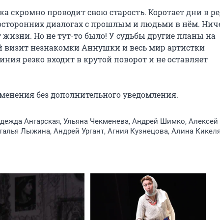
а скромно проводит свою старость. Коротает дни в ре
носторонних диалогах с прошлым и людьми в нём. Ниче
жизни. Но не тут-то было! У судьбы другие планы на 
 визит незнакомки Аннушки и весь мир артистки 
иния резко входит в крутой поворот и не оставляет 
зменения без дополнительного уведомления.
адежда Ангарская, Ульяна Чекменева, Андрей Шимко, Алексей
талья Лыжина, Андрей Ургант, Агния Кузнецова, Алина Кикел