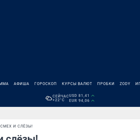
АММА
АФИША
ГОРОСКОП
КУРСЫ ВАЛЮТ
ПРОБКИ
ZODY
И
USD 81,41
СЕЙЧАС
+22°C
EUR 94,06
 СМЕХ И СЛЁЗЫ!
и слёзы!