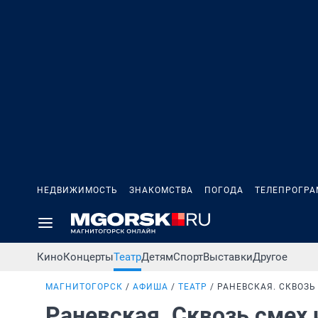
НЕДВИЖИМОСТЬ
ЗНАКОМСТВА
ПОГОДА
ТЕЛЕПРОГР
Кино
Концерты
Театр
Детям
Спорт
Выставки
Другое
МАГНИТОГОРСК
АФИША
ТЕАТР
РАНЕВСКАЯ. СКВОЗЬ
Раневская. Сквозь смех 