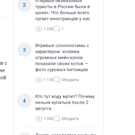
«Первые безвизовые
2
туристы в России были в
шоке». Что больше всего
пугает иностранцев у нас
1 228
1
Игривые слонопотамы с
3
характером: хозяева
огромных мейн-кунов
 с 
показали своих котов —
фото суровых питомцев
е 
ой 
1 170
Обсудить
Кто тут воду мутит? Почему
4
нельзя купаться после 2
августа
1 055
Обсудить