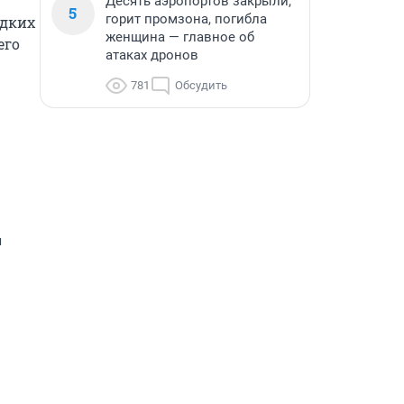
Десять аэропортов закрыли,
5
горит промзона, погибла
дких 
женщина — главное об
го 
атаках дронов
781
Обсудить
я