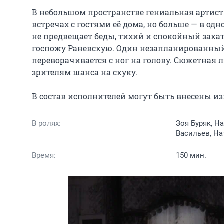
В небольшом пространстве гениальная артистк
встречах с гостями её дома, но больше — в од
не предвещает беды, тихий и спокойный закат 
госпожу Раневскую. Один незапланированный
переворачивается с ног на голову. Сюжетная л
зрителям шанса на скуку.

В состав исполнителей могут быть внесены и
В ролях:
Зоя Буряк, Н
Васильев, На
Время:
150 мин.