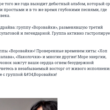
ре того же года выходит дебютный альбом, который сра
 простыми и в то же время глубокими песнями, где 
века.

драйва: группу «Воровайки», разменявшую третий 
ультовой и легендарной. Группа активно гастролирует
ппы «Воровайки»! Проверенные временем хиты: «Хоп 
алава», «Наколочки» и многие другие! Море энергии, 
чонок зажгут ваши сердца огнем безудержной 
унетесь в незабываемый восторг от живого исполнения
е с группой &#34;Воровайки!