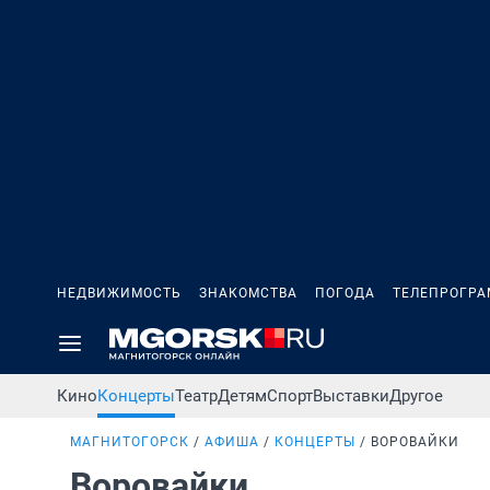
НЕДВИЖИМОСТЬ
ЗНАКОМСТВА
ПОГОДА
ТЕЛЕПРОГР
Кино
Концерты
Театр
Детям
Спорт
Выставки
Другое
МАГНИТОГОРСК
АФИША
КОНЦЕРТЫ
ВОРОВАЙКИ
Воровайки