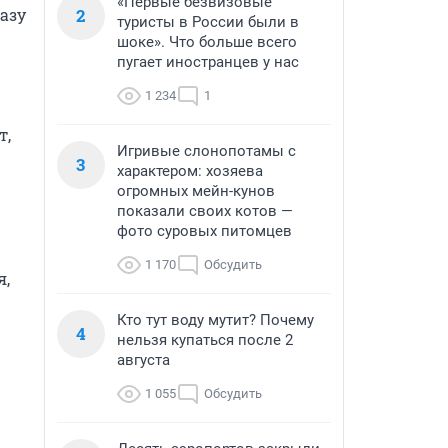
«Первые безвизовые
зу 
2
туристы в России были в
шоке». Что больше всего
пугает иностранцев у нас
1 234
1
, 
Игривые слонопотамы с
3
характером: хозяева
огромных мейн-кунов
показали своих котов —
фото суровых питомцев
1 170
Обсудить
, 
Кто тут воду мутит? Почему
4
нельзя купаться после 2
августа
1 055
Обсудить