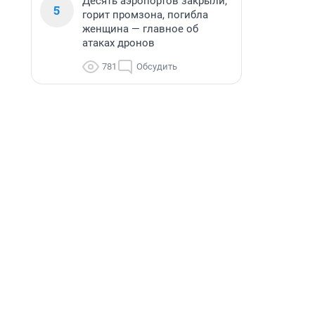
Десять аэропортов закрыли,
5
горит промзона, погибла
женщина — главное об
атаках дронов
781
Обсудить