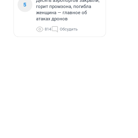
Десять аэропортов закрыли,
5
горит промзона, погибла
женщина — главное об
атаках дронов
814
Обсудить