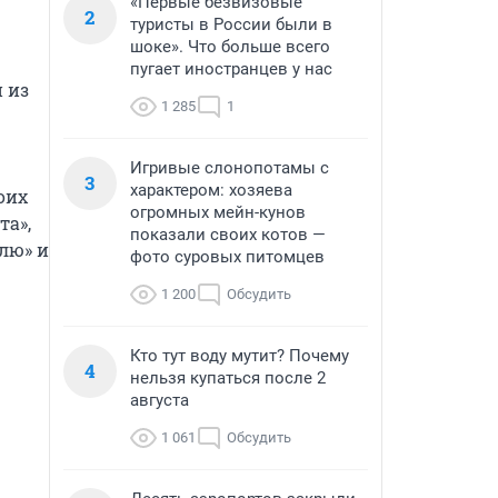
«Первые безвизовые
2
туристы в России были в
шоке». Что больше всего
пугает иностранцев у нас
из 
1 285
1
Игривые слонопотамы с
3
характером: хозяева
их 
огромных мейн-кунов
а», 
показали своих котов —
лю» и 
фото суровых питомцев
1 200
Обсудить
Кто тут воду мутит? Почему
4
нельзя купаться после 2
августа
1 061
Обсудить