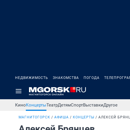
НЕДВИЖИМОСТЬ
ЗНАКОМСТВА
ПОГОДА
ТЕЛЕПРОГР
Кино
Концерты
Театр
Детям
Спорт
Выставки
Другое
МАГНИТОГОРСК
АФИША
КОНЦЕРТЫ
АЛЕКСЕЙ БРЯН
Алексей Брянцев