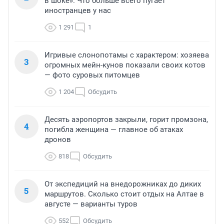
в шоке». Что больше всего пугает
иностранцев у нас
1 291
1
Игривые слонопотамы с характером: хозяева
3
огромных мейн-кунов показали своих котов
— фото суровых питомцев
1 204
Обсудить
Десять аэропортов закрыли, горит промзона,
4
погибла женщина — главное об атаках
дронов
818
Обсудить
От экспедиций на внедорожниках до диких
5
маршрутов. Сколько стоит отдых на Алтае в
августе — варианты туров
552
Обсудить