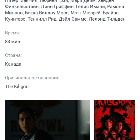
Питер МакНил, Гэбриел Грэй, Мари Дейм, Хейден
Финкельштайн, Линн Гриффин, Гелия Имани, Рамона
Милано, Бекка Виллоу Мосс, Мэтт Мюррей, Брайан
Куинтеро, Теннилл Рид, Дэйл Саммс, Лелэнд Тильден
Время:
83 мин.
Страна:
Канада
Оригинальное название:
The Killgrin