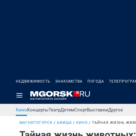
НЕДВИЖИМОСТЬ
ЗНАКОМСТВА
ПОГОДА
ТЕЛЕПРОГР
Кино
Концерты
Театр
Детям
Спорт
Выставки
Другое
МАГНИТОГОРСК
АФИША
КИНО
ТАЙНАЯ ЖИЗНЬ ЖИВ
Тайная жизнь животных