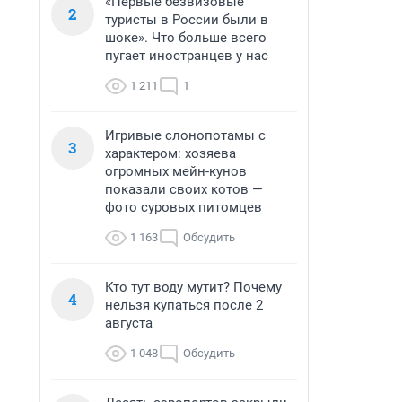
«Первые безвизовые
2
туристы в России были в
шоке». Что больше всего
пугает иностранцев у нас
1 211
1
Игривые слонопотамы с
3
характером: хозяева
огромных мейн-кунов
показали своих котов —
фото суровых питомцев
1 163
Обсудить
Кто тут воду мутит? Почему
4
нельзя купаться после 2
августа
1 048
Обсудить