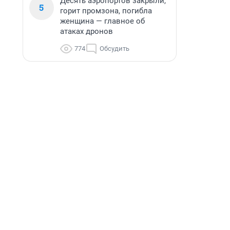
Десять аэропортов закрыли,
5
горит промзона, погибла
женщина — главное об
атаках дронов
774
Обсудить