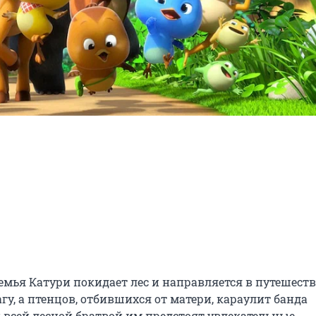
емья Катури покидает лес и направляется в путешестви
, а птенцов, отбившихся от матери, караулит банда 
всей лесной братвой им предстоят увлекательные 