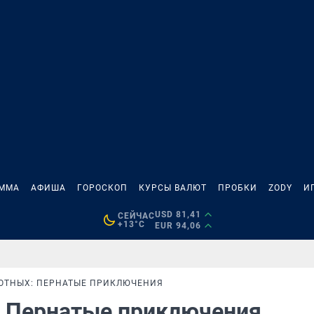
АММА
АФИША
ГОРОСКОП
КУРСЫ ВАЛЮТ
ПРОБКИ
ZODY
И
USD 81,41
СЕЙЧАС
+13°C
EUR 94,06
ОТНЫХ: ПЕРНАТЫЕ ПРИКЛЮЧЕНИЯ
: Пернатые приключения