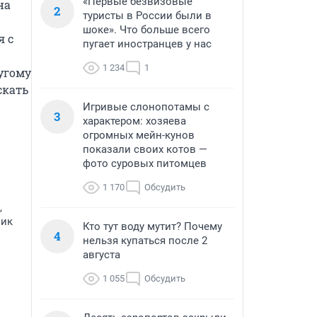
«Первые безвизовые
а 
2
туристы в России были в
шоке». Что больше всего
 с 
пугает иностранцев у нас
1 234
1
угому 
кать 
Игривые слонопотамы с
3
характером: хозяева
огромных мейн-кунов
показали своих котов —
фото суровых питомцев
1 170
Обсудить
,
ник
Кто тут воду мутит? Почему
4
нельзя купаться после 2
августа
1 055
Обсудить