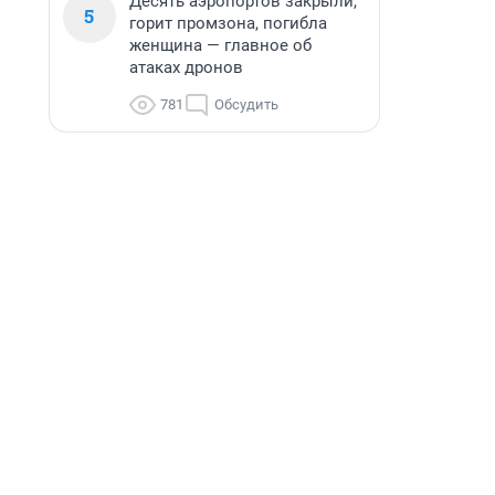
Десять аэропортов закрыли,
5
горит промзона, погибла
женщина — главное об
атаках дронов
781
Обсудить