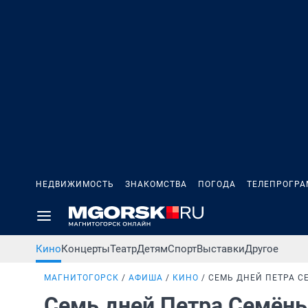
НЕДВИЖИМОСТЬ
ЗНАКОМСТВА
ПОГОДА
ТЕЛЕПРОГР
Кино
Концерты
Театр
Детям
Спорт
Выставки
Другое
МАГНИТОГОРСК
АФИША
КИНО
СЕМЬ ДНЕЙ ПЕТРА 
Семь дней Петра Семён