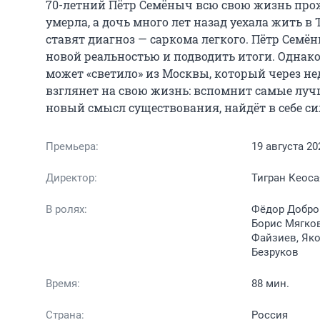
70-летний Пётр Семёныч всю свою жизнь прож
умерла, а дочь много лет назад уехала жить в
ставят диагноз — саркома легкого. Пётр Семё
новой реальностью и подводить итоги. Однако 
может «светило» из Москвы, который через нед
взглянет на свою жизнь: вспомнит самые лучш
новый смысл существования, найдёт в себе си
Премьера:
19 августа 20
Директор:
Тигран Кеоса
В ролях:
Фёдор Доброн
Борис Мягко
Файзиев, Як
Безруков
Время:
88 мин.
Страна:
Россия