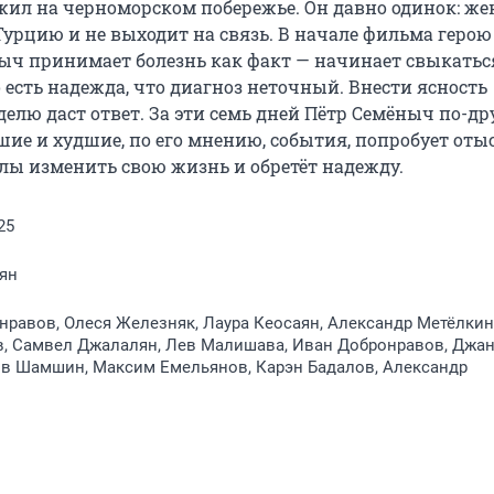
ил на черноморском побережье. Он давно одинок: жен
 Турцию и не выходит на связь. В начале фильма герою 
ныч принимает болезнь как факт — начинает свыкаться
есть надежда, что диагноз неточный. Внести ясность 
елю даст ответ. За эти семь дней Пётр Семёныч по-др
ие и худшие, по его мнению, события, попробует отыс
лы изменить свою жизнь и обретёт надежду.
25
ян
равов, Олеся Железняк, Лаура Кеосаян, Александр Метёлкин
в, Самвел Джалалян, Лев Малишава, Иван Добронравов, Джа
ов Шамшин, Максим Емельянов, Карэн Бадалов, Александр