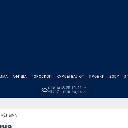
АММА
АФИША
ГОРОСКОП
КУРСЫ ВАЛЮТ
ПРОБКИ
ZODY
И
USD 81,41
СЕЙЧАС
+25°C
EUR 94,06
СЕМЁНЫЧА
ыча