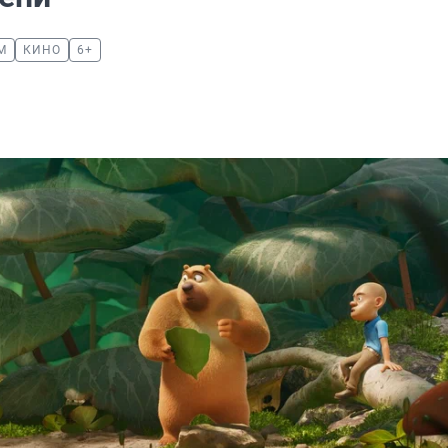
М
КИНО
6+