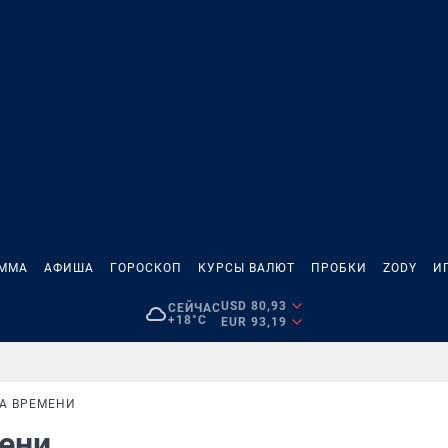
АММА
АФИША
ГОРОСКОП
КУРСЫ ВАЛЮТ
ПРОБКИ
ZODY
И
USD 80,93
СЕЙЧАС
+18°C
EUR 93,19
А ВРЕМЕНИ
мени