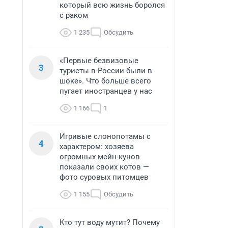
который всю жизнь боролся
с раком
1 235
Обсудить
«Первые безвизовые
3
туристы в России были в
шоке». Что больше всего
пугает иностранцев у нас
1 166
1
Игривые слонопотамы с
4
характером: хозяева
огромных мейн-кунов
показали своих котов —
фото суровых питомцев
1 155
Обсудить
Кто тут воду мутит? Почему