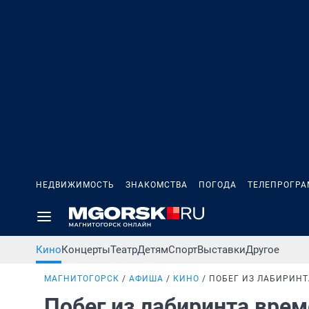
НЕДВИЖИМОСТЬ
ЗНАКОМСТВА
ПОГОДА
ТЕЛЕПРОГР
Кино
Концерты
Театр
Детям
Спорт
Выставки
Другое
МАГНИТОГОРСК
АФИША
КИНО
ПОБЕГ ИЗ ЛАБИРИНТ
Побег из лабиринта вре