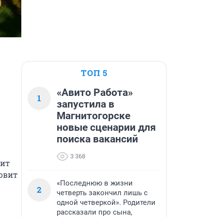
ТОП 5
«Авито Работа»
1
запустила в
Магнитогорске
новые сценарии для
поиска вакансий
3 368
ит 
овит 
«Последнюю в жизни
2
четверть закончил лишь с
одной четверкой». Родители
рассказали про сына,