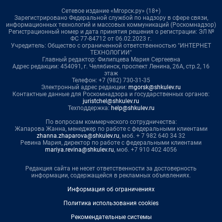
Сетевое издание «Мгорск.ру» (18+)
Зарегистрировано Федеральной службой по надзору в сфере связи,
информационных технологий и массовых коммуникаций (Роскомнадзор)
Регистрационный номер и дата принятия решения о регистрации: ЭЛ №
ФС 77-84712 от 06.02.2023 г.
Учредитель: Общество с ограниченной ответственностью "ИНТЕРНЕТ
ТЕХНОЛОГИИ"
Главный редактор: Филипцева Мария Сергеевна
Адрес редакции: 454091, г. Челябинск, проспект Ленина, 26А, стр.2, 16
этаж
Телефон: +7 (982) 730-31-35
Электронный адрес редакции:
mgorsk@shkulev.ru
Контактные данные для Роскомнадзора и государственных органов:
juristchel@shkulev.ru
Техподдержка:
help@shkulev.ru
По вопросам коммерческого сотрудничества:
Жапарова Жанна, менеджер по работе с федеральными клиентами
zhanna.zhaparova@shkulev.ru
, моб. + 7 982 640 34 32
Ревина Мария, директор по работе с федеральными клиентами
mariya.revina@shkulev.ru
, моб. +7 910 402 4056
Редакция сайта не несет ответственности за достоверность
информации, содержащейся в рекламных объявлениях.
Информация об ограничениях
Политика использования cookies
Рекомендательные системы