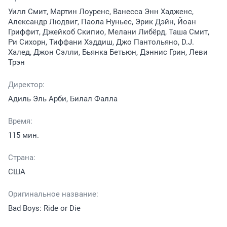
Уилл Смит, Мартин Лоуренс, Ванесса Энн Хадженс,
Александр Людвиг, Паола Нуньес, Эрик Дэйн, Йоан
Гриффит, Джейкоб Скипио, Мелани Либёрд, Таша Смит,
Ри Сихорн, Тиффани Хэддиш, Джо Пантольяно, D.J.
Халед, Джон Сэлли, Бьянка Бетьюн, Дэннис Грин, Леви
Трэн
Директор:
Адиль Эль Арби, Билал Фалла
Время:
115 мин.
Страна:
США
Оригинальное название:
Bad Boys: Ride or Die