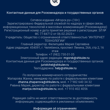
Контактные данные для Роскомнадзора и государственных органов
Сетевое издание «Мгорск.ру» (18+)
Зарегистрировано Федеральной службой по надзору в сфере связи,
информационных технологий и массовых коммуникаций (Роскомнадзор)
Регистрационный номер и дата принятия решения о регистрации: ЭЛ №
ФС 77-84712 от 06.02.2023 г.
Учредитель: Общество с ограниченной ответственностью "ИНТЕРНЕТ
ТЕХНОЛОГИИ"
Главный редактор: Филипцева Мария Сергеевна
Адрес редакции: 454091, г. Челябинск, проспект Ленина, 26А, стр.2, 16
этаж
Телефон: +7 (982) 730-31-35
Электронный адрес редакции:
mgorsk@shkulev.ru
Контактные данные для Роскомнадзора и государственных органов:
juristchel@shkulev.ru
Техподдержка:
help@shkulev.ru
По вопросам коммерческого сотрудничества:
Жапарова Жанна, менеджер по работе с федеральными клиентами
zhanna.zhaparova@shkulev.ru
, моб. + 7 982 640 34 32
Ревина Мария, директор по работе с федеральными клиентами
mariya.revina@shkulev.ru
, моб. +7 910 402 4056
Редакция сайта не несет ответственности за достоверность
информации, содержащейся в рекламных объявлениях.
Информация об ограничениях