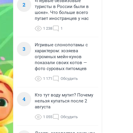
«Первые безвизовые
2
туристы в России были в
шоке». Что больше всего
пугает иностранцев у нас
1 238
1
Игривые слонопотамы с
3
характером: хозяева
огромных мейн-кунов
показали своих котов —
фото суровых питомцев
1 171
Обсудить
Кто тут воду мутит? Почему
4
нельзя купаться после 2
августа
1 055
Обсудить