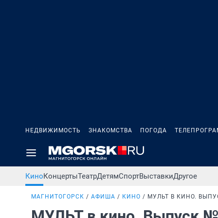
НЕДВИЖИМОСТЬ
ЗНАКОМСТВА
ПОГОДА
ТЕЛЕПРОГР
Кино
Концерты
Театр
Детям
Спорт
Выставки
Другое
МАГНИТОГОРСК
АФИША
КИНО
МУЛЬТ В КИНО. ВЫП
МУЛЬТ в кино. Выпуск №