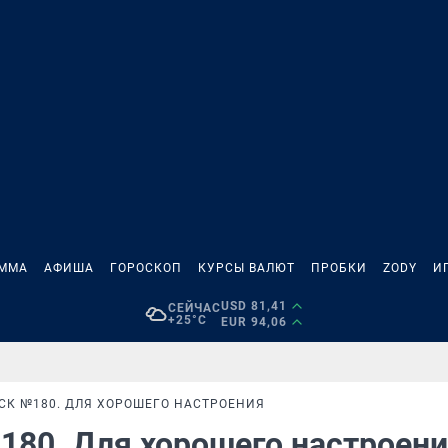
АММА
АФИША
ГОРОСКОП
КУРСЫ ВАЛЮТ
ПРОБКИ
ZODY
И
USD 81,41
СЕЙЧАС
+25°C
EUR 94,06
УСК №180. ДЛЯ ХОРОШЕГО НАСТРОЕНИЯ
180. Для хорошего настроен