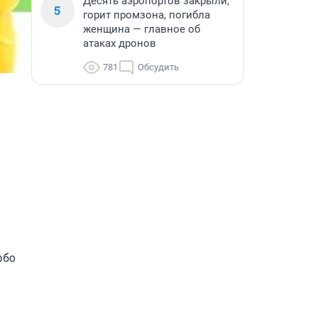
Десять аэропортов закрыли,
5
горит промзона, погибла
женщина — главное об
атаках дронов
781
Обсудить
бо 