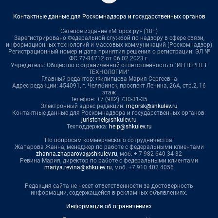
Контактные данные для Роскомнадзора и государственных органов
Сетевое издание «Мгорск.ру» (18+)
Зарегистрировано Федеральной службой по надзору в сфере связи,
информационных технологий и массовых коммуникаций (Роскомнадзор)
Регистрационный номер и дата принятия решения о регистрации: ЭЛ №
ФС 77-84712 от 06.02.2023 г.
Учредитель: Общество с ограниченной ответственностью "ИНТЕРНЕТ
ТЕХНОЛОГИИ"
Главный редактор: Филипцева Мария Сергеевна
Адрес редакции: 454091, г. Челябинск, проспект Ленина, 26А, стр.2, 16
этаж
Телефон: +7 (982) 730-31-35
Электронный адрес редакции:
mgorsk@shkulev.ru
Контактные данные для Роскомнадзора и государственных органов:
juristchel@shkulev.ru
Техподдержка:
help@shkulev.ru
По вопросам коммерческого сотрудничества:
Жапарова Жанна, менеджер по работе с федеральными клиентами
zhanna.zhaparova@shkulev.ru
, моб. + 7 982 640 34 32
Ревина Мария, директор по работе с федеральными клиентами
mariya.revina@shkulev.ru
, моб. +7 910 402 4056
Редакция сайта не несет ответственности за достоверность
информации, содержащейся в рекламных объявлениях.
Информация об ограничениях