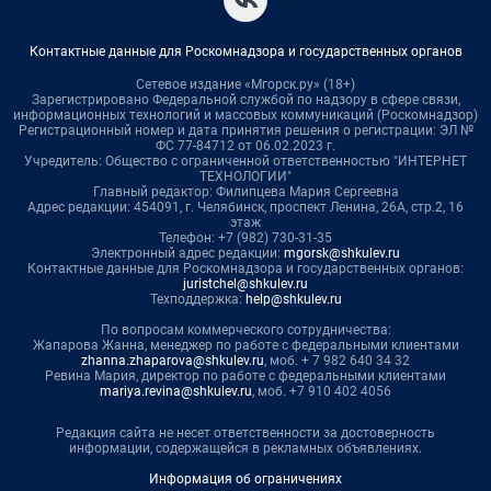
Контактные данные для Роскомнадзора и государственных органов
Сетевое издание «Мгорск.ру» (18+)
Зарегистрировано Федеральной службой по надзору в сфере связи,
информационных технологий и массовых коммуникаций (Роскомнадзор)
Регистрационный номер и дата принятия решения о регистрации: ЭЛ №
ФС 77-84712 от 06.02.2023 г.
Учредитель: Общество с ограниченной ответственностью "ИНТЕРНЕТ
ТЕХНОЛОГИИ"
Главный редактор: Филипцева Мария Сергеевна
Адрес редакции: 454091, г. Челябинск, проспект Ленина, 26А, стр.2, 16
этаж
Телефон: +7 (982) 730-31-35
Электронный адрес редакции:
mgorsk@shkulev.ru
Контактные данные для Роскомнадзора и государственных органов:
juristchel@shkulev.ru
Техподдержка:
help@shkulev.ru
По вопросам коммерческого сотрудничества:
Жапарова Жанна, менеджер по работе с федеральными клиентами
zhanna.zhaparova@shkulev.ru
, моб. + 7 982 640 34 32
Ревина Мария, директор по работе с федеральными клиентами
mariya.revina@shkulev.ru
, моб. +7 910 402 4056
Редакция сайта не несет ответственности за достоверность
информации, содержащейся в рекламных объявлениях.
Информация об ограничениях