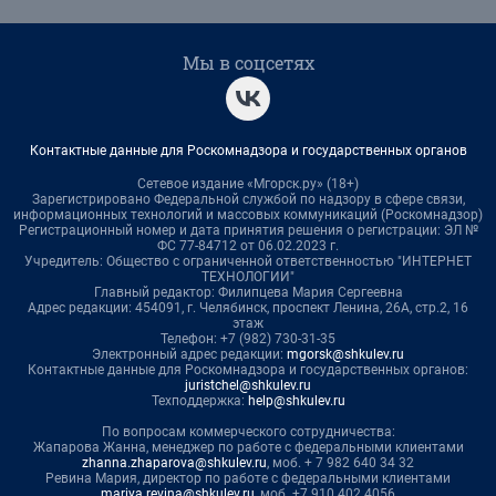
Мы в соцсетях
Контактные данные для Роскомнадзора и государственных органов
Сетевое издание «Мгорск.ру» (18+)
Зарегистрировано Федеральной службой по надзору в сфере связи,
информационных технологий и массовых коммуникаций (Роскомнадзор)
Регистрационный номер и дата принятия решения о регистрации: ЭЛ №
ФС 77-84712 от 06.02.2023 г.
Учредитель: Общество с ограниченной ответственностью "ИНТЕРНЕТ
ТЕХНОЛОГИИ"
Главный редактор: Филипцева Мария Сергеевна
Адрес редакции: 454091, г. Челябинск, проспект Ленина, 26А, стр.2, 16
этаж
Телефон: +7 (982) 730-31-35
Электронный адрес редакции:
mgorsk@shkulev.ru
Контактные данные для Роскомнадзора и государственных органов:
juristchel@shkulev.ru
Техподдержка:
help@shkulev.ru
По вопросам коммерческого сотрудничества:
Жапарова Жанна, менеджер по работе с федеральными клиентами
zhanna.zhaparova@shkulev.ru
, моб. + 7 982 640 34 32
Ревина Мария, директор по работе с федеральными клиентами
mariya.revina@shkulev.ru
, моб. +7 910 402 4056