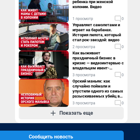
ребенка при женской
колонии. Видео
1 просмотр
0
Управляет самолетами и
играет на барабанах.
История пилота, который
стал рок-звездой: видео
2 просмотра
0
Как выживает
праздничный бизнес в
кризис — видеоинтервью с
владельцем ивент-
агентства
3 просмотра
0
Орский маньяк: как
случайно поймали и
упустили одного из самых
разыскиваемых убийц в
России. Видео
3 просмотра
0
Показать еще
Сообщить новость