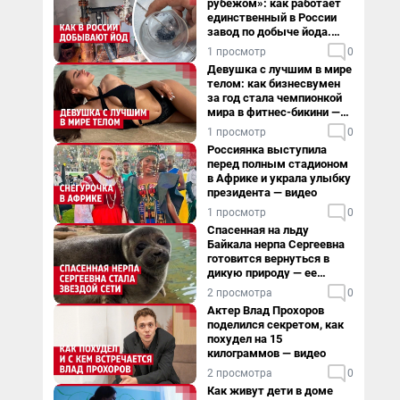
рубежом»: как работает
единственный в России
завод по добыче йода.
Видео
1 просмотр
0
Девушка с лучшим в мире
телом: как бизнесвумен
за год стала чемпионкой
мира в фитнес-бикини —
видео
1 просмотр
0
Россиянка выступила
перед полным стадионом
в Африке и украла улыбку
президента — видео
1 просмотр
0
Спасенная на льду
Байкала нерпа Сергеевна
готовится вернуться в
дикую природу — ее
видеоистория
2 просмотра
0
Актер Влад Прохоров
поделился секретом, как
похудел на 15
килограммов — видео
2 просмотра
0
Как живут дети в доме