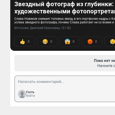
Звездный фотограф из глубинки:
художественными фотопортрета
Слава Новиков снимает топовых звезд, в его портфолио кадры с 
успеха звездного фотографа, почему Слава работает не со всеми и
Источник: 
Дмитрий Крисковец / E1.RU
0
0
0
0
Пока нет н
Начните 
Гость
Войти