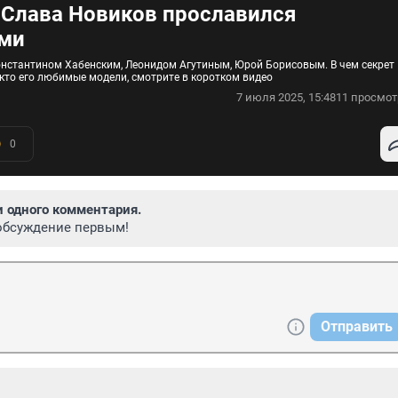
 Слава Новиков прославился
ми
Константином Хабенским, Леонидом Агутиным, Юрой Борисовым. В чем секрет
 кто его любимые модели, смотрите в коротком видео
7 июля 2025, 15:48
11 просмот
0
и одного комментария.
обсуждение первым!
Отправить