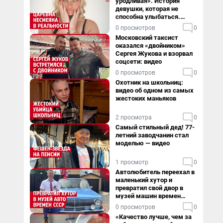
уродливая». История
девушки, которая не
способна улыбаться.
Видео
0 просмотров
0
Московский таксист
оказался «двойником»
Сергея Жукова и взорвал
соцсети: видео
0 просмотров
0
Охотник на школьниц:
видео об одном из самых
жестоких маньяков
2 просмотра
0
Самый стильный дед! 77-
летний заводчанин стал
моделью — видео
1 просмотр
0
Автолюбитель переехал в
маленький хутор и
превратил свой двор в
музей машин времен
СССР. Видео
0 просмотров
0
«Качество лучше, чем за