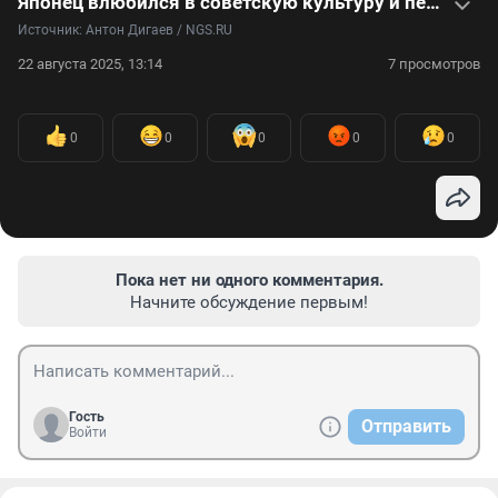
Японец влюбился в советскую культуру и переехал в Сибирь — он ездит на «Запорожце». Видео
Источник: 
Антон Дигаев / NGS.RU
22 августа 2025, 13:14
7 просмотров
0
0
0
0
0
Пока нет ни одного комментария.
Начните обсуждение первым!
Гость
Отправить
Войти