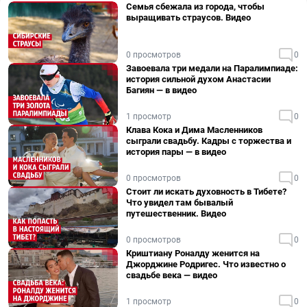
Семья сбежала из города, чтобы
выращивать страусов. Видео
0 просмотров
0
Завоевала три медали на Паралимпиаде:
история сильной духом Анастасии
Багиян — в видео
1 просмотр
0
Клава Кока и Дима Масленников
сыграли свадьбу. Кадры с торжества и
история пары — в видео
0 просмотров
0
Стоит ли искать духовность в Тибете?
Что увидел там бывалый
путешественник. Видео
0 просмотров
0
Криштиану Роналду женится на
Джорджине Родригес. Что известно о
свадьбе века — видео
1 просмотр
0