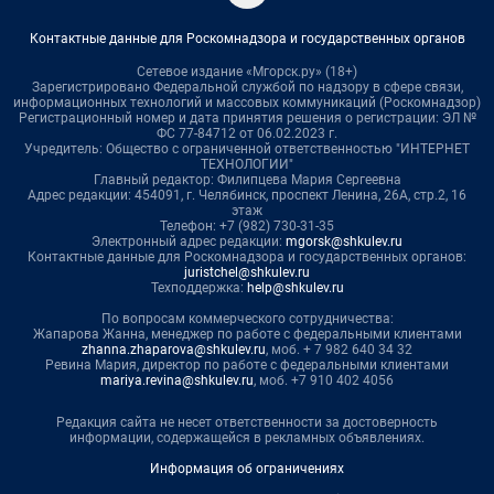
Контактные данные для Роскомнадзора и государственных органов
Сетевое издание «Мгорск.ру» (18+)
Зарегистрировано Федеральной службой по надзору в сфере связи,
информационных технологий и массовых коммуникаций (Роскомнадзор)
Регистрационный номер и дата принятия решения о регистрации: ЭЛ №
ФС 77-84712 от 06.02.2023 г.
Учредитель: Общество с ограниченной ответственностью "ИНТЕРНЕТ
ТЕХНОЛОГИИ"
Главный редактор: Филипцева Мария Сергеевна
Адрес редакции: 454091, г. Челябинск, проспект Ленина, 26А, стр.2, 16
этаж
Телефон: +7 (982) 730-31-35
Электронный адрес редакции:
mgorsk@shkulev.ru
Контактные данные для Роскомнадзора и государственных органов:
juristchel@shkulev.ru
Техподдержка:
help@shkulev.ru
По вопросам коммерческого сотрудничества:
Жапарова Жанна, менеджер по работе с федеральными клиентами
zhanna.zhaparova@shkulev.ru
, моб. + 7 982 640 34 32
Ревина Мария, директор по работе с федеральными клиентами
mariya.revina@shkulev.ru
, моб. +7 910 402 4056
Редакция сайта не несет ответственности за достоверность
информации, содержащейся в рекламных объявлениях.
Информация об ограничениях