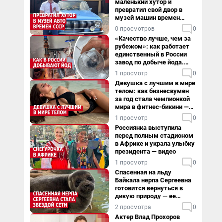
маленький хутор и
превратил свой двор в
музей машин времен
СССР. Видео
0 просмотров
0
«Качество лучше, чем за
рубежом»: как работает
единственный в России
завод по добыче йода.
Видео
1 просмотр
0
Девушка с лучшим в мире
телом: как бизнесвумен
за год стала чемпионкой
мира в фитнес-бикини —
видео
1 просмотр
0
Россиянка выступила
перед полным стадионом
в Африке и украла улыбку
президента — видео
1 просмотр
0
Спасенная на льду
Байкала нерпа Сергеевна
готовится вернуться в
дикую природу — ее
видеоистория
2 просмотра
0
Актер Влад Прохоров