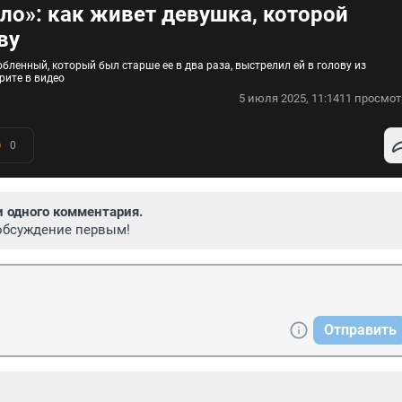
ало»: как живет девушка, которой
ву
бленный, который был старше ее в два раза, выстрелил ей в голову из
рите в видео
5 июля 2025, 11:14
11 просмот
0
и одного комментария.
обсуждение первым!
Отправить