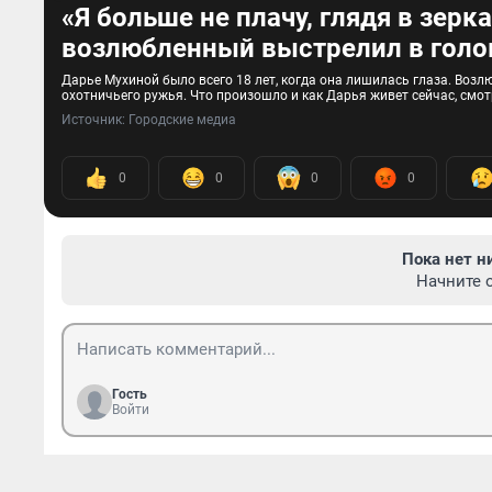
«Я больше не плачу, глядя в зерк
возлюбленный выстрелил в голо
Дарье Мухиной было всего 18 лет, когда она лишилась глаза. Возлю
охотничьего ружья. Что произошло и как Дарья живет сейчас, смот
Источник: 
Городские медиа
0
0
0
0
Пока нет н
Начните 
Гость
Войти