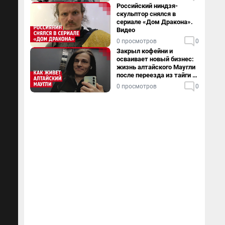
Российский ниндзя-
скульптор снялся в
сериале «Дом Дракона».
Видео
0 просмотров
0
Закрыл кофейни и
осваивает новый бизнес:
жизнь алтайского Маугли
после переезда из тайги в
столицу
0 просмотров
0