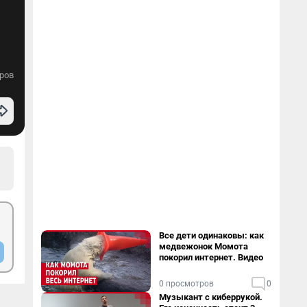
ров
Все дети одинаковы: как
медвежонок Момота
покорил интернет. Видео
0 просмотров
0
Музыкант с киберрукой.