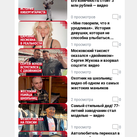
Его конечность стоит 3
млн рублей — видео
0 просмотров
0
«Мне говорили, что я
уродливая». История
девушки, которая не
способна улыбаться.
Видео
1 просмотр
0
Московский таксист
оказался «двойником»
Сергея Жукова и взорвал
соцсети: видео
1 просмотр
0
Охотник на школьниц:
видео об одном из самых
жестоких маньяков
2 просмотра
0
Самый стильный дед! 77-
летний заводчанин стал
моделью — видео
1 просмотр
0
Автолюбитель переехал в